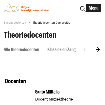
Menu
Theoriedocenten
Theoriedocenten Compositie
Theoriedocenten
Alle theoriedocenten
Klassiek en Zang
Jazz
Ou
Docenten
Santo Militello
Docent Muziektheorie