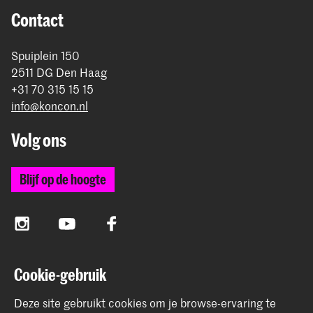
Contact
Spuiplein 150
2511 DG Den Haag
+31 70 315 15 15
info@koncon.nl
Volg ons
Blijf op de hoogte
Instagram
YouTube
Facebook
Cookie-gebruik
Het Koninklijk Conservatorium en de Koninklijke
Academie van Beeldende Kunsten vormen samen
Deze site gebruikt cookies om je browse-ervaring te