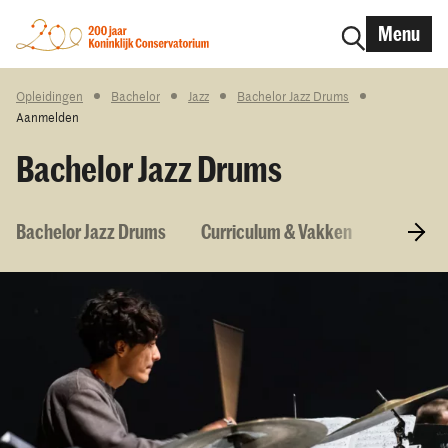
Menu
Opleidingen
Bachelor
Jazz
Bachelor Jazz Drums
Aanmelden
Bachelor Jazz Drums
Bachelor Jazz Drums
Curriculum & Vakken
Toelatin