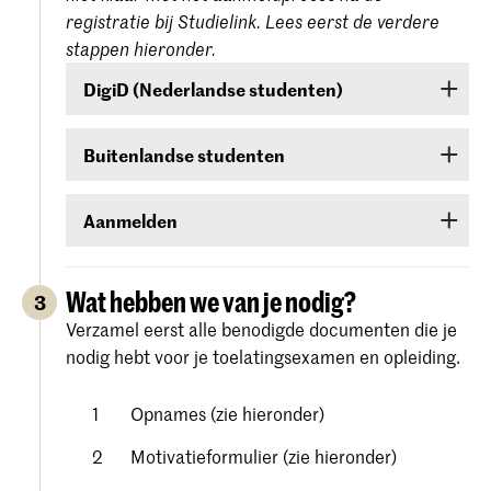
registratie bij Studielink. Lees eerst de verdere
stappen hieronder.
DigiD (Nederlandse studenten)
Ben je een Nederlandse student, dan moet je
Buitenlandse studenten
inloggen met je DigiD. Heb je die nog niet, vraag
deze dan aan bij
www.digid.nl
. Het kan enkele
Ben je een buitenlandse student, log dan in met
dagen duren voordat je de inlogcodes ontvangt.
Aanmelden
een gebruikersnaam en wachtwoord die je in
Studielink zelf kunt aanmaken.
Meld je aan voor de studierichting van jouw
keuze onder Hogeschool der Kunsten Den Haag
Wat hebben we van je nodig?
3
(
Koninklijke Academie/Koninklijk
Verzamel eerst alle benodigde documenten die je
. Volg alle stappen
Conservatorium Den Haag)
nodig hebt voor je toelatingsexamen en opleiding.
zorgvuldig en bevestig je aanmelding.
Gedetailleerde instructies vind je op de
website
Opnames (zie hieronder)
van Studielink.
Motivatieformulier (zie hieronder)