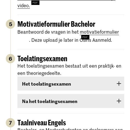
video.
Motivatieformulier Bachelor
5
Beantwoord de vragen in het
motivatieformulier
. Deze upload je later in Osiris Aanmeld.
Toelatingsexamen
6
Het toelatingsexamen bestaat uit een praktijk- en
een theoriegedeelte.
Het toelatingsexamen
Het toelatingsexamen bestaat uit twee rondes:
Na het toelatingsexamen
een online
voorselectie
In de weken na je toelatingsexamen krijg je de
uitslag te horen. Er zijn drie categorieën:
een
auditie
Taalniveau Engels
7
‘
Afgewezen
’, ‘
Toelaatbaar
’ en ‘
Toegelaten
’.
Bachelor- en Masterstudenten en deelnemers aan