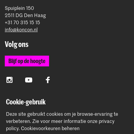
Spuiplein 150
2511 DG Den Haag
+31 70 315 15 15
info@koncon.nl
Volg ons
Blijf op de hoogte
Instagram
YouTube
Facebook
Cookie-gebruik
Het Koninklijk Conservatorium en de Koninklijke
Academie van Beeldende Kunsten vormen samen
Deze site gebruikt cookies om je browse-ervaring te
Hogeschool der Kunsten Den Haag.
verbeteren.
Zie voor meer informatie onze
privacy
policy
.
Cookievoorkeuren beheren