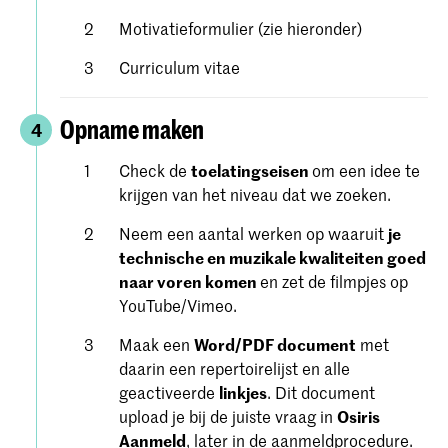
Motivatieformulier (zie hieronder)
Curriculum vitae
Opname maken
4
Check de
toelatingseisen
om een ​​idee te
krijgen van het niveau dat we zoeken.
Neem een aantal werken op waaruit
je
technische en muzikale kwaliteiten goed
naar voren komen
en zet de filmpjes op
YouTube/Vimeo.
Maak een
Word/PDF document
met
daarin een repertoirelijst en alle
geactiveerde
linkjes
. Dit document
upload je bij de juiste vraag in
Osiris
Aanmeld
, later in de aanmeldprocedure.