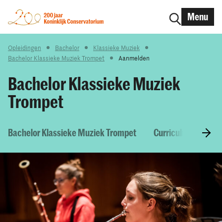
Menu
Opleidingen
Bachelor
Klassieke Muziek
Bachelor Klassieke Muziek Trompet
Aanmelden
Bachelor Klassieke Muziek
Trompet
Bachelor Klassieke Muziek Trompet
Curriculum & Vakk