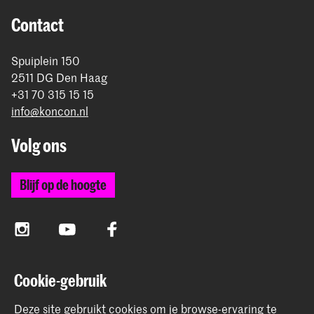
rond betaling.
Contact
Spuiplein 150
2511 DG Den Haag
+31 70 315 15 15
info@koncon.nl
Volg ons
Blijf op de hoogte
Instagram
YouTube
Facebook
Cookie-gebruik
Het Koninklijk Conservatorium en de Koninklijke
Academie van Beeldende Kunsten vormen samen
Deze site gebruikt cookies om je browse-ervaring te