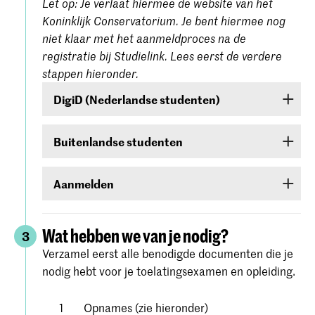
Let op: Je verlaat hiermee de website van het
Koninklijk Conservatorium. Je bent hiermee nog
niet klaar met het aanmeldproces na de
registratie bij Studielink. Lees eerst de verdere
stappen hieronder.
DigiD (Nederlandse studenten)
Ben je een Nederlandse student, dan moet je
Buitenlandse studenten
inloggen met je DigiD. Heb je die nog niet, vraag
deze dan aan bij
www.digid.nl
. Het kan enkele
Ben je een buitenlandse student, log dan in met
dagen duren voordat je de inlogcodes ontvangt.
Aanmelden
een gebruikersnaam en wachtwoord die je in
Studielink zelf kunt aanmaken.
Meld je aan voor de studierichting van jouw
keuze onder Hogeschool der Kunsten Den Haag
Wat hebben we van je nodig?
3
(
Koninklijke Academie/Koninklijk
Verzamel eerst alle benodigde documenten die je
. Volg alle stappen
Conservatorium Den Haag)
nodig hebt voor je toelatingsexamen en opleiding.
zorgvuldig en bevestig je aanmelding.
Gedetailleerde instructies vind je op de
website
Opnames (zie hieronder)
van Studielink.