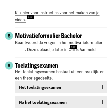
Klik hier voor instructies voor het maken van je
video.
Motivatieformulier Bachelor
5
Beantwoord de vragen in het
motivatieformulier
. Deze upload je later in Osiris Aanmeld.
Toelatingsexamen
6
Het toelatingsexamen bestaat uit een praktijk- en
een theoriegedeelte.
Het toelatingsexamen
Het toelatingsexamen bestaat uit twee rondes:
Na het toelatingsexamen
een online
voorselectie
In de weken na je toelatingsexamen krijg je de