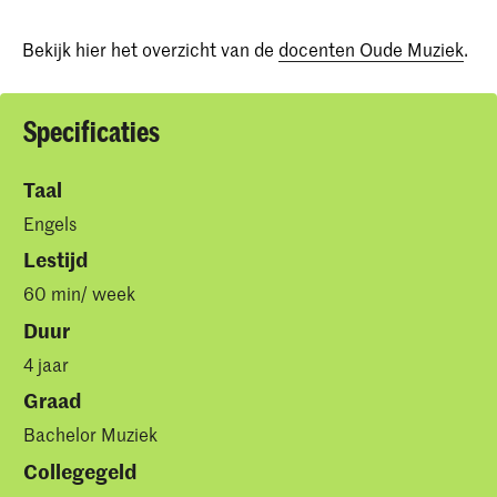
Bekijk hier het overzicht van de
docenten Oude Muziek
.
Specificaties
Taal
Engels
Lestijd
60 min/ week
Duur
4 jaar
Graad
Bachelor Muziek
Collegegeld