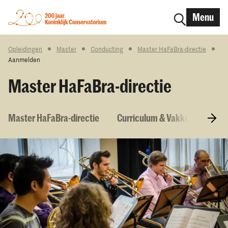
Menu
Opleidingen
Master
Conducting
Master HaFaBra-directie
Aanmelden
Master HaFaBra-directie
Master HaFaBra-directie
Curriculum & Vakken
Toel