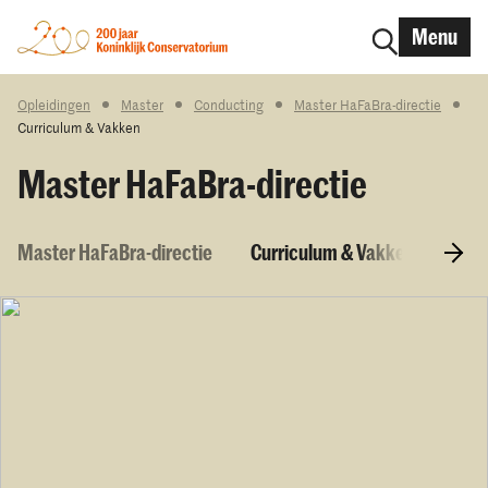
Menu
Opleidingen
Master
Conducting
Master HaFaBra-directie
Curriculum & Vakken
Master HaFaBra-directie
Master HaFaBra-directie
Curriculum & Vakken
Toel