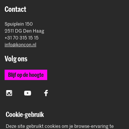
rond betaling.
Contact
Spuiplein 150
2511 DG Den Haag
+31 70 315 15 15
info@koncon.nl
Volg ons
Blijf op de hoogte
Instagram
YouTube
Facebook
Cookie-gebruik
Het Koninklijk Conservatorium en de Koninklijke
Academie van Beeldende Kunsten vormen samen
Deze site gebruikt cookies om je browse-ervaring te