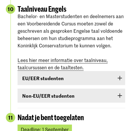
Taalniveau Engels
10
Bachelor- en Masterstudenten en deelnemers aan
een Voorbereidende Cursus moeten zowel de
geschreven als gesproken Engelse taal voldoende
beheersen om hun studieprogramma aan het
Koninklijk Conservatorium te kunnen volgen.
Lees hier meer informatie over taalniveau,
taalcursussen en de taaltesten.
EU/EER studenten
Studenten uit EU/EER-landen of Zwitserland of
Non-EU/EER studenten
Suriname die de Engelse taal onvoldoende
beheersen, zijn verplicht een taalcursus te
Als je bent toegelaten voor een bachelor- of
volgen. Als tijdens de toelatingsprocedure blijkt
masteropleiding of voorbereidende cursus en je
Nadat je bent toegelaten
11
dat je de Engelse taal onvoldoende beheerst,
komt uit een land buiten de EU (met
ben je verplicht een cursus te volgen en in het
uitzondering van Canada, Australië, Nieuw-
Deadline: 1 September