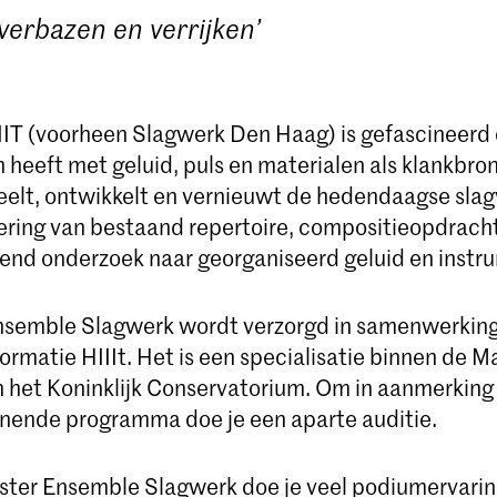
 verbazen en verrijken’
IT (voorheen Slagwerk Den Haag) is gefascineerd 
 heeft met geluid, puls en materialen als klankbro
elt, ontwikkelt en vernieuwt de hedendaagse sla
ering van bestaand repertoire, compositieopdrach
end onderzoek naar georganiseerd geluid en instr
nsemble Slagwerk wordt verzorgd in samenwerkin
ormatie HIIIt. Het is een specialisatie binnen de M
 het Koninklijk Conservatorium. Om in aanmerking
nnende programma doe je een aparte auditie.
ter Ensemble Slagwerk doe je veel podiumervaring