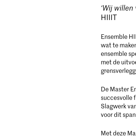
‘Wij willen
HIIIT
Ensemble HII
wat te maken
ensemble spe
met de uitvo
grensverlegg
De Master E
succesvolle f
Slagwerk van
voor dit spa
Met deze Mas