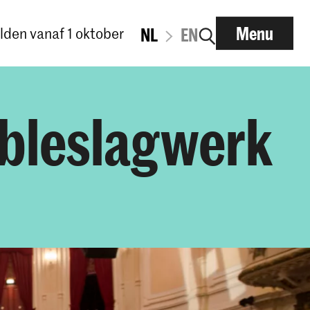
Menu
den vanaf 1 oktober
NL
EN
mbleslagwerk