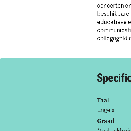
concerten en 
beschikbare 
educatieve en
communicatie,
collegegeld 
Specifi
Taal
Engels
Graad
Master Muzi