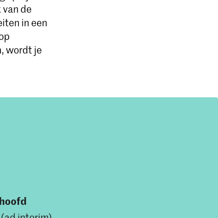
k van de
iten in een
 op
n, wordt je
shoofd
(ad interim)