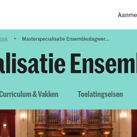
Opleidingen
Agenda
Nieuws
Aanmel
ziek
Masterspecialisatie Ensembleslagwer...
lisatie Ense
Curriculum & Vakken
Toelatingseisen