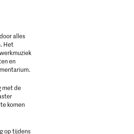
door alles
n. Het
gwerkmuziek
ten en
umentarium.
g met de
aster
 te komen
 op tijdens