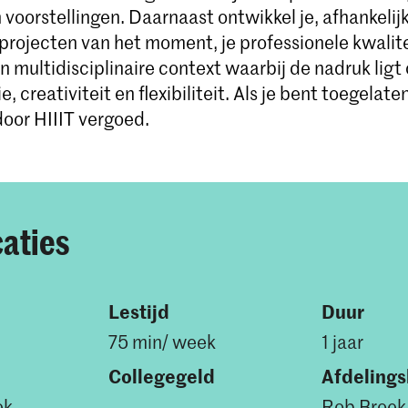
voorstellingen. Daarnaast ontwikkel je, afhankelij
projecten van het moment, je professionele kwalite
 multidisciplinaire context waarbij de nadruk ligt
 creativiteit en flexibiliteit. Als je bent toegelate
door HIIIT vergoed.
caties
Lestijd
Duur
75 min/ week
1 jaar
Collegegeld
Afdeling
ek
–
Rob Broek 