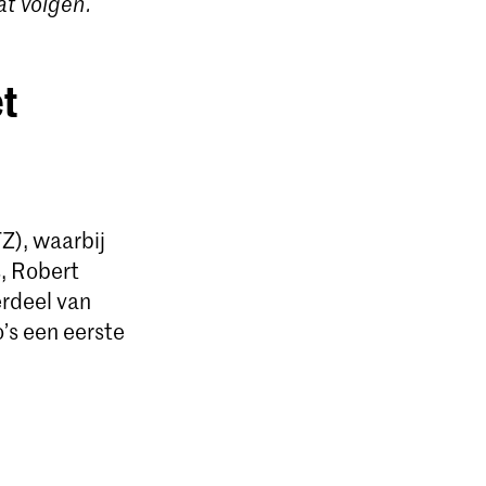
at volgen.
et
Z), waarbij
s, Robert
erdeel van
o’s een eerste