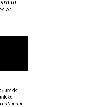
earn to
es as
orium de
unieke
ernationaal