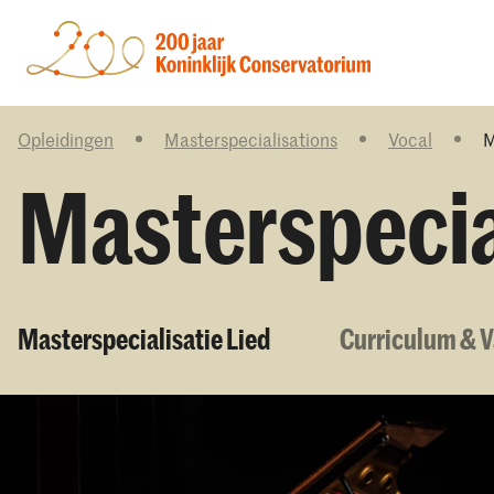
Opleidingen
Masterspecialisations
Vocal
M
Masterspecia
Masterspecialisatie Lied
Curriculum & 