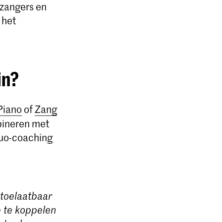
 zangers en
 het
in?
Piano
of
Zang
bineren met
 duo-coaching
 toelaatbaar
e te koppelen