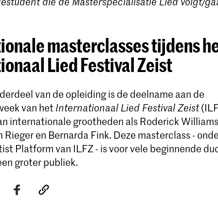
student die de Masterspecialisatie Lied volgt
/ga
ionale masterclasses tijdens h
ionaal Lied Festival Zeist
nderdeel van de opleiding is de deelname aan de
week van het
Internationaal Lied Festival Zeist
(ILF
 van internationale grootheden als Roderick William
m Rieger en Bernarda Fink. Deze masterclass - ond
ist Platform van ILFZ - is voor vele beginnende du
en groter publiek.