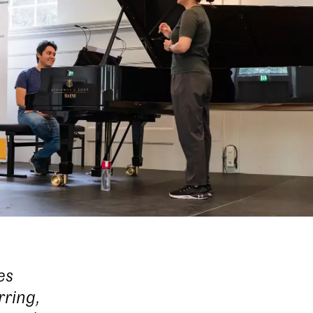
es
rring,