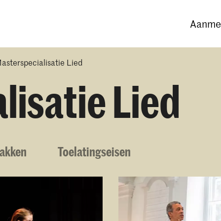
Opleidingen
Agenda
Nieuws
Aanmel
asterspecialisatie Lied
lisatie Lied
Vakken
Toelatingseisen