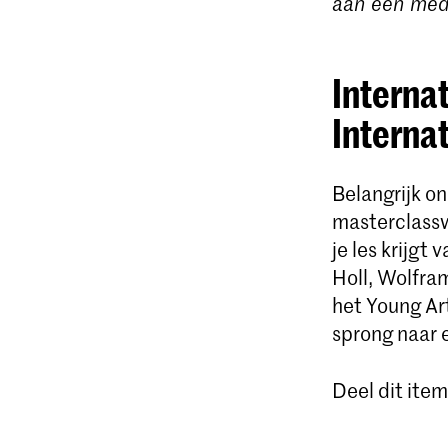
aan een mede
Internat
Internat
Belangrijk o
masterclass
je les krijgt
Holl, Wolfra
het Young Art
sprong naar e
Deel dit item