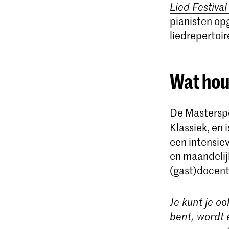
Lied Festiva
pianisten op
liedrepertoir
Wat hou
De Masterspe
Klassiek
, en
een intensiev
en maandelij
(gast)docent
Je kunt je o
bent, wordt 