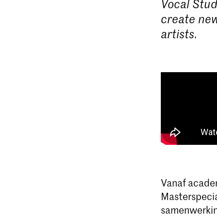
Vocal Stud
create new
artists.
Vanaf academ
Masterspecia
samenwerking