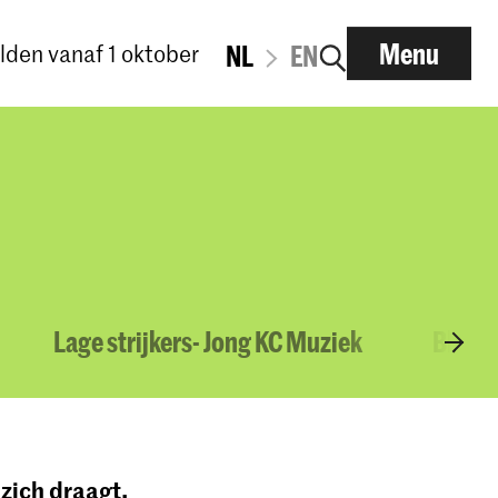
Menu
den vanaf 1 oktober
NL
EN
Lage strijkers- Jong KC Muziek
Blazer
 zich draagt.