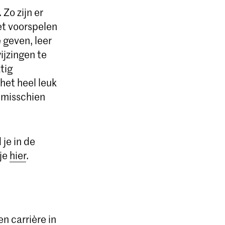
Zo zijn er
et voorspelen
 geven, leer
ijzingen te
tig
het heel leuk
e misschien
je in de
je
hier
.
n carrière in