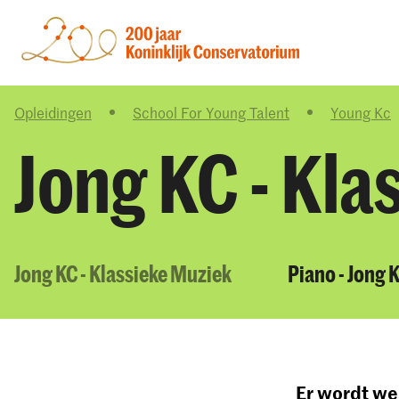
Opleidingen
School For Young Talent
Young Kc
Jong KC - Kla
Jong KC - Klassieke Muziek
Piano - Jong 
Er wordt wel