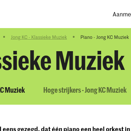
Opleidingen
Agenda
Nieuws
Aanmel
Jong KC - Klassieke Muziek
Piano - Jong KC Muziek
ssieke Muziek
KC Muziek
Hoge strijkers - Jong KC Muziek
 eens gezegd, dat één piano een heel orkest in