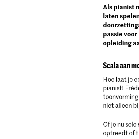
Als pianist 
laten spelen
doorzetting
passie voor 
opleiding aa
Scala aan m
Hoe laat je e
pianist! Fréd
toonvorming t
niet alleen b
Of je nu solo
optreedt of t