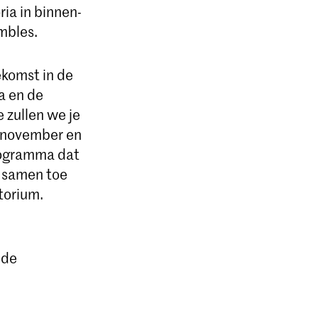
ia in binnen-
mbles.
ekomst in de
a en de
 zullen we je
n november en
programma dat
e samen toe
torium.
 de