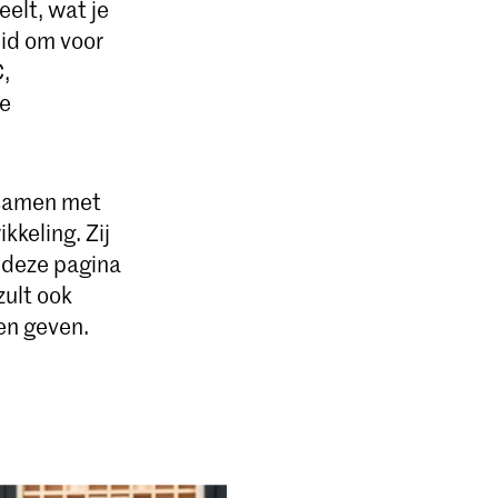
eelt, wat je
eid om voor
C,
le
n samen met
kkeling. Zij
n deze pagina
zult ook
en geven.