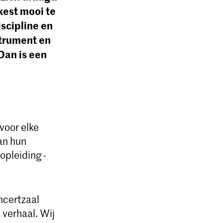
kest mooi te
iscipline en
strument en
Dan is een
voor elke
aan hun
opleiding -
.
ncertzaal
 verhaal. Wij