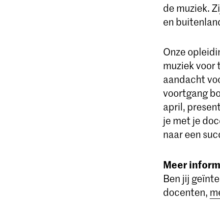
de muziek. Z
en buitenlan
Onze opleidin
muziek voor 
aandacht voor
voortgang bo
april, prese
je met je do
naar een suc
Meer inform
Ben jij geïnt
docenten,
me