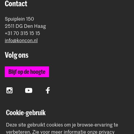
Contact
Spuiplein 150
2511 DG Den Haag
+31 70 315 15 15
info@koncon.nl
Volg ons
Blijf op de hoogte
Instagram
YouTube
Facebook
Cookie-gebruik
Het Koninklijk Conservatorium en de Koninklijke
Academie van Beeldende Kunsten vormen samen
Deze site gebruikt cookies om je browse-ervaring te
Hogeschool der Kunsten Den Haag.
verbeteren.
Zie voor meer informatie onze
privacy