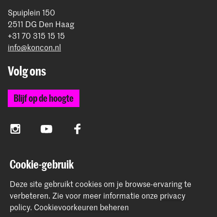
Spuiplein 150
2511 DG Den Haag
+31 70 315 15 15
info@koncon.nl
Volg ons
Blijf op de hoogte
Instagram
YouTube
Facebook
Cookie-gebruik
Het Koninklijk Conservatorium en de Koninklijke
Academie van Beeldende Kunsten vormen samen
Deze site gebruikt cookies om je browse-ervaring te
Hogeschool der Kunsten Den Haag.
verbeteren.
Zie voor meer informatie onze
privacy
policy
.
Cookievoorkeuren beheren