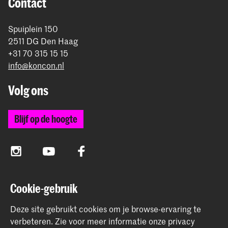
Contact
Spuiplein 150
2511 DG Den Haag
+31 70 315 15 15
info@koncon.nl
Volg ons
Blijf op de hoogte
Instagram
YouTube
Facebook
Cookie-gebruik
Het Koninklijk Conservatorium en de Koninklijke
Academie van Beeldende Kunsten vormen samen
Deze site gebruikt cookies om je browse-ervaring te
Hogeschool der Kunsten Den Haag.
verbeteren.
Zie voor meer informatie onze
privacy