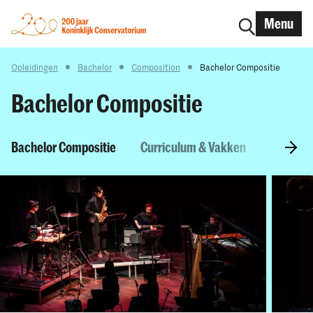
Menu
Opleidingen
Bachelor
Composition
Bachelor Compositie
Bachelor Compositie
Bachelor Compositie
Curriculum & Vakken
Toelatin