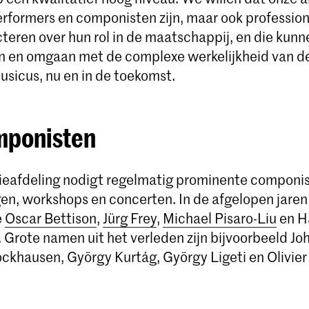
erformers en componisten zijn, maar ook profession
cteren over hun rol in de maatschappij, en die kunn
 en omgaan met de complexe werkelijkheid van d
sicus, nu en in de toekomst.
mponisten
eafdeling nodigt regelmatig prominente componist
ngen, workshops en concerten. In de afgelopen jare
e
Oscar Bettison
,
Jürg Frey
,
Michael Pisaro-Liu
en H
Grote namen uit het verleden zijn bijvoorbeeld Jo
ockhausen, György Kurtág, György Ligeti en Olivier