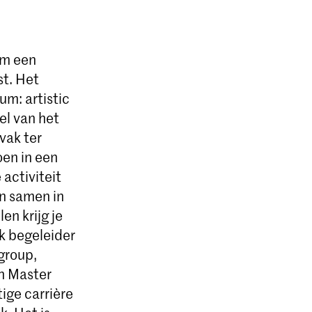
om een
st. Het
m: artistic
el van het
dvak ter
oen in een
 activiteit
en samen in
en krijg je
k begeleider
 group,
en Master
tige carrière