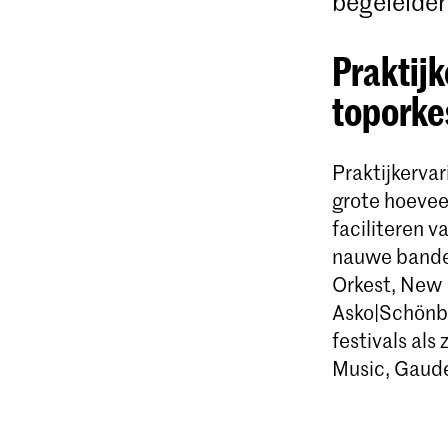
begeleider
Praktij
toporke
Praktijkervar
grote hoevee
faciliteren 
nauwe banden
Orkest, New 
Asko|Schönbe
festivals als
Music, Gaude