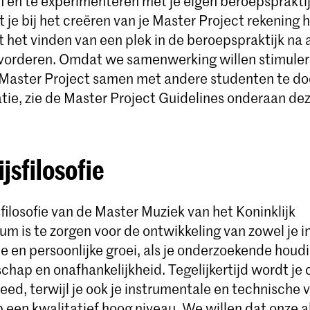
 en te experimenteren met je eigen beroepspraktijk
t je bij het creëren van je Master Project rekening
t het vinden van een plek in de beroepspraktijk na 
evorderen. Omdat we samenwerking willen stimulere
 Master Project samen met andere studenten te do
tie, zie de Master Project Guidelines onderaan de
jsfilosofie
ilosofie van de Master Muziek van het Koninklijk
m is te zorgen voor de ontwikkeling van zowel je i
sie en persoonlijke groei, als je onderzoekende houd
hap en onafhankelijkheid. Tegelijkertijd wordt je 
eed, terwijl je ook je instrumentale en technische
p een kwalitatief hoog niveau. We willen dat onze 