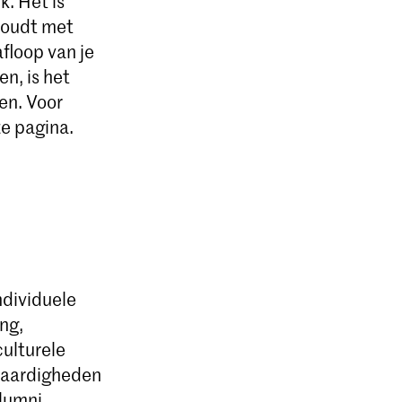
. Het is
 houdt met
afloop van je
n, is het
en. Voor
ze pagina.
ndividuele
ing,
culturele
 vaardigheden
alumni