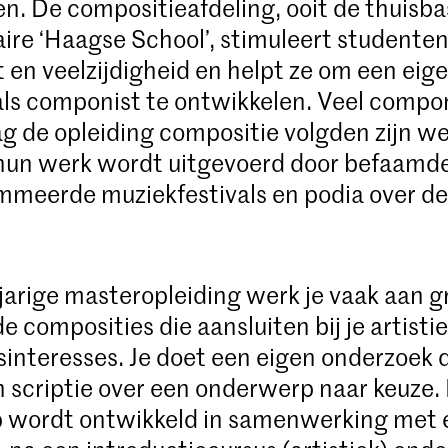
n. De compositieafdeling, ooit de thuisba
aire ‘Haagse School’, stimuleert studenten
t en veelzijdigheid en helpt ze om een eig
 als componist te ontwikkelen. Veel compo
g de opleiding compositie volgden zijn w
hun werk wordt uitgevoerd door befaamde
meerde muziekfestivals en podia over de
jarige masteropleiding werk je vaak aan g
 composities die aansluiten bij je artisti
interesses. Je doet een eigen onderzoek 
en scriptie over een onderwerp naar keuze.
 wordt ontwikkeld in samenwerking met 