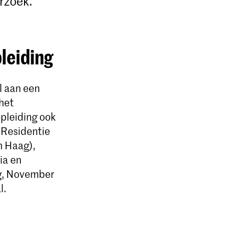
rzoek.
pleiding
l aan een
het
pleiding ook
 Residentie
n Haag),
ia en
ing, November
l.