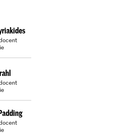
yriakides
docent
ie
rahl
docent
ie
 Padding
docent
ie