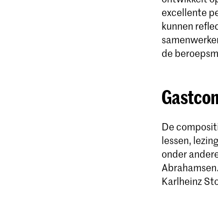
excellente p
kunnen refle
samenwerken
de beroepsmu
Gast
co
De compositi
lessen, lezi
onder ander
Abrahamsen. 
Karlheinz St