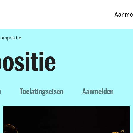
Opleidingen
Agenda
Nieuws
Aanmel
ompositie
ositie
n
Toelatingseisen
Aanmelden