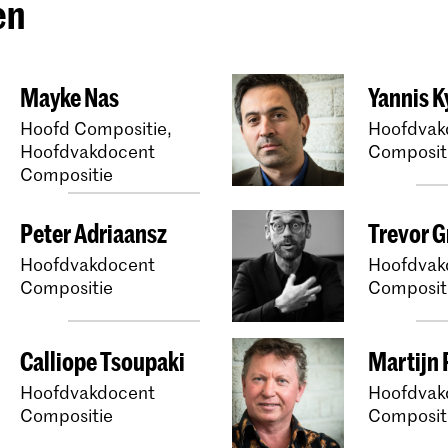
en
Mayke Nas
Yannis K
Hoofd Compositie,
Hoofdvak
Hoofdvakdocent
Composit
Compositie
Peter Adriaansz
Trevor G
Hoofdvakdocent
Hoofdvak
Compositie
Composit
Calliope Tsoupaki
Martijn
Hoofdvakdocent
Hoofdvak
Compositie
Composit