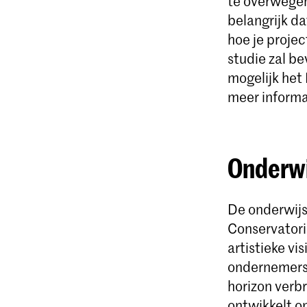
te overwegen
belangrijk da
hoe je projec
studie zal b
mogelijk het
meer informa
Onderwi
De onderwijsf
Conservatoriu
artistieke vi
ondernemersc
horizon verbr
ontwikkelt o