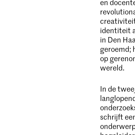
en docente
revolution
creativitei
identiteit
in Den Haa
geroemd; 
op gerenom
wereld.
In de twee
langlopende
onderzoeks
schrijft e
onderwerp