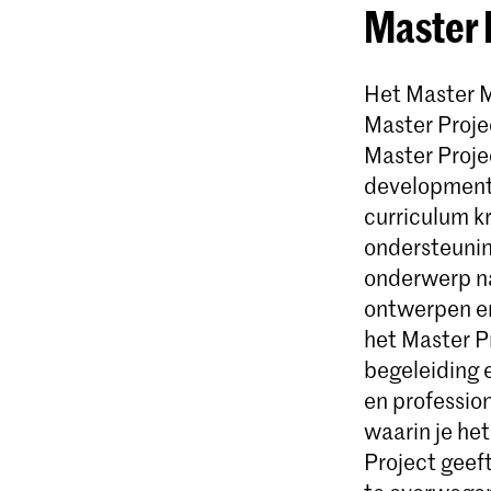
Master 
Het Master M
Master Projec
Master Proje
development,
curriculum kr
ondersteuning
onderwerp naa
ontwerpen en
het Master Pr
begeleiding 
en profession
waarin je he
Project geeft