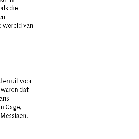
als die
en
e wereld van
en uit voor
n waren dat
ans
hn Cage,
 Messiaen.