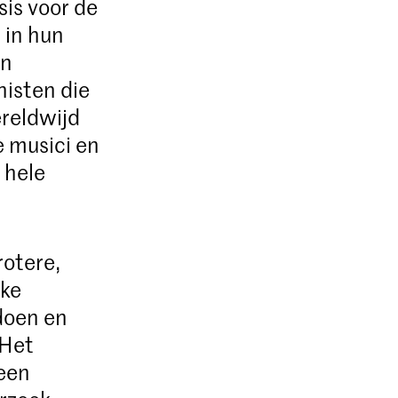
sis voor de
 in hun
en
nisten die
ereldwijd
 musici en
 hele
rotere,
eke
doen en
 Het
een