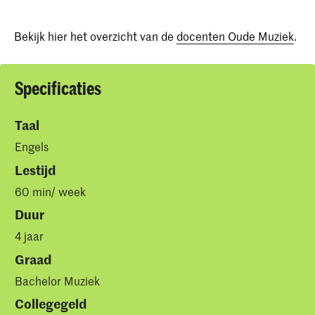
Bekijk hier het overzicht van de
docenten Oude Muziek
.
Specificaties
Taal
Engels
Lestijd
60 min/ week
Duur
4 jaar
Graad
Bachelor Muziek
Collegegeld