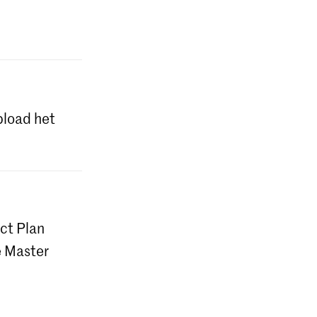
pload het
ct Plan
e Master