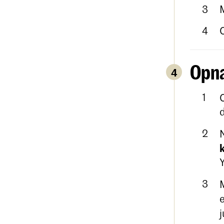
Opn
4
j