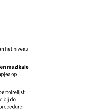
van het niveau
 en muzikale
mpjes op
ertoirelijst
e bij de
dprocedure.