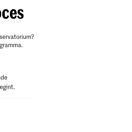
oces
nservatorium?
rogramma.
nde
egint.