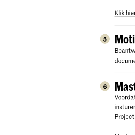
Klik hie
Moti
5
Beantwo
documen
Mast
6
Voordat
insture
Project