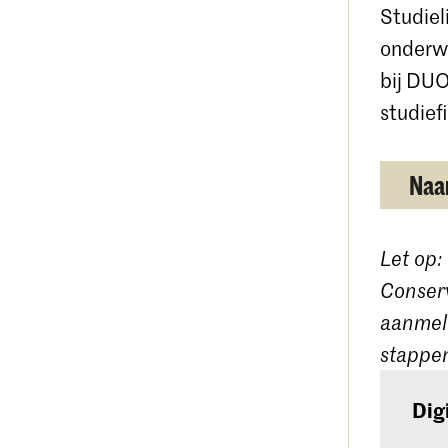
Studiel
onderwi
bij DUO
studief
Naar
Let op:
Conserv
aanmeld
stappen
Dig