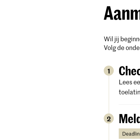
Aanme
Wil jij begi
Volg de onde
Chec
1
Lees ee
toelati
Meld
2
Deadlin