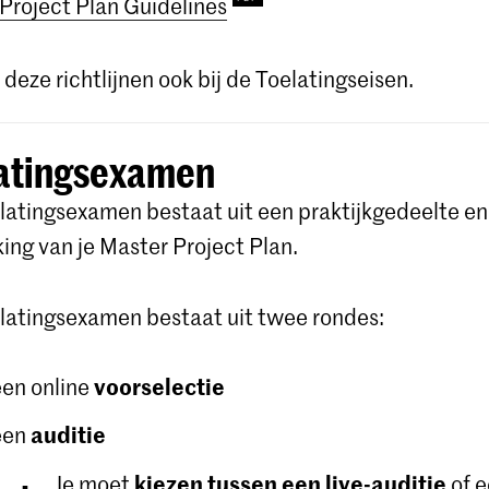
Project Plan Guidelines
 deze richtlijnen ook bij de Toelatingseisen.
atingsexamen
latingsexamen bestaat uit een praktijkgedeelte en
ing van je Master Project Plan.
latingsexamen bestaat uit twee rondes:
voorselectie
een online
auditie
een
kiezen tussen een live-auditie
Je moet
of 