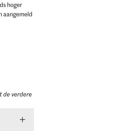
nds hoger
ch aangemeld
st de verdere