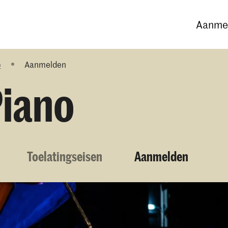
Opleidingen
Agenda
Nieuws
Aanmel
o
Aanmelden
Piano
Toelatingseisen
Aanmelden