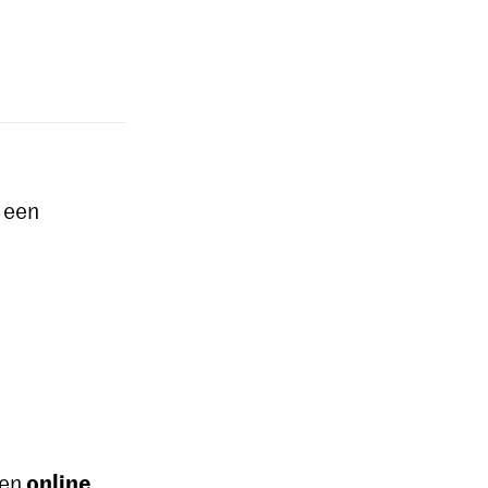
 een
online
een