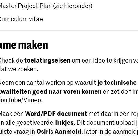
Master Project Plan (zie hieronder)
Curriculum vitae
ame maken
toelatingseisen
Check de
om een ​​idee te krijgen 
dat we zoeken.
je technische
Neem een aantal werken op waaruit
kwaliteiten goed naar voren komen
en zet de fil
YouTube/Vimeo.
Word/PDF document
Maak een
met daarin een rep
linkjes
en alle geactiveerde
. Dit document upload j
Osiris Aanmeld
uiste vraag in
, later in de aanmel