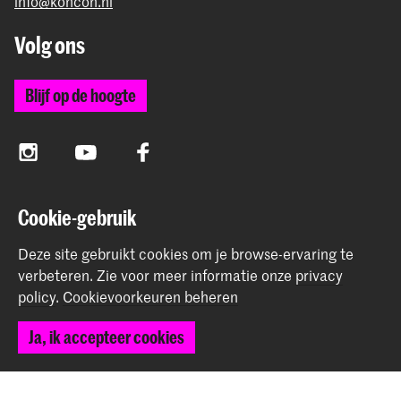
info@koncon.nl
Volg ons
Blijf op de hoogte
Instagram
YouTube
Facebook
Cookie-gebruik
Het Koninklijk Conservatorium en de Koninklijke
Academie van Beeldende Kunsten vormen samen
Deze site gebruikt cookies om je browse-ervaring te
Hogeschool der Kunsten Den Haag.
verbeteren.
Zie voor meer informatie onze
privacy
policy
.
Cookievoorkeuren beheren
Ja, ik accepteer cookies
© 2025 - 2026 Koninklijk Conservatorium |
privacy beleid
|
Cookievoorkeuren