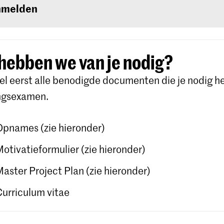
ikersnaam en wachtwoord die je in Studielink zelf 
nmelden
aken.
je aan voor de studierichting van jouw keuze onder
chool der Kunsten Den Haag (
Koninklijke
hebben we van je nodig?
mie/Koninklijk Conservatorium Den Haag)
. Volg 
l eerst alle benodigde documenten die je nodig he
uldig en bevestig je aanmelding. Gedetailleerde ins
ngsexamen.
je op de
website
van Studielink.
Opnames (zie hieronder)
Motivatieformulier (zie hieronder)
Master Project Plan (zie hieronder)
Curriculum vitae