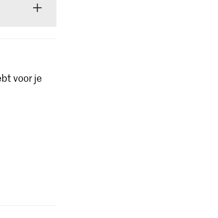
kunt
alle stappen
bt voor je
tructies