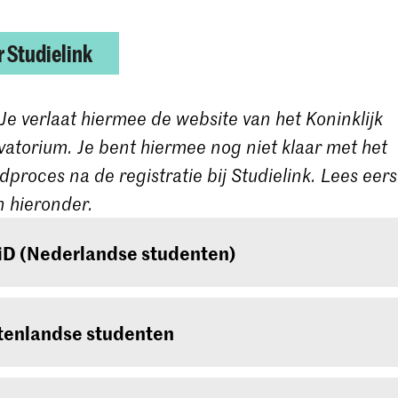
 Studielink
 Je verlaat hiermee de website van het Koninklijk
atorium. Je bent hiermee nog niet klaar met het
proces na de registratie bij Studielink. Lees eer
 hieronder.
iD (Nederlandse studenten)
e een Nederlandse student, dan moet je inloggen me
e die nog niet, vraag deze dan aan bij
www.digid.nl
tenlandse studenten
e dagen duren voordat je de inlogcodes ontvangt.
e een buitenlandse student, log dan in met een