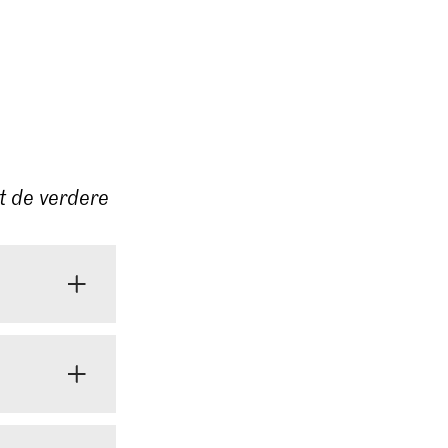
st de verdere
t je DigiD.
. Het kan