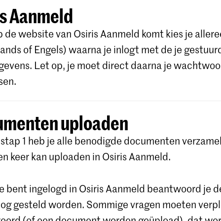
is Aanmeld
op de website van Osiris Aanmeld komt kies je alleree
ands of Engels) waarna je inlogt met de je gestuur
gevens. Let op, je moet direct daarna je wachtwoo
sen.
umenten uploaden
 stap 1 heb je alle benodigde documenten verzamel
een keer kan uploaden in Osiris Aanmeld.
e bent ingelogd in Osiris Aanmeld beantwoord je d
 nog gesteld worden. Sommige vragen moeten verp
oord (of een document worden geüpload), dat wo