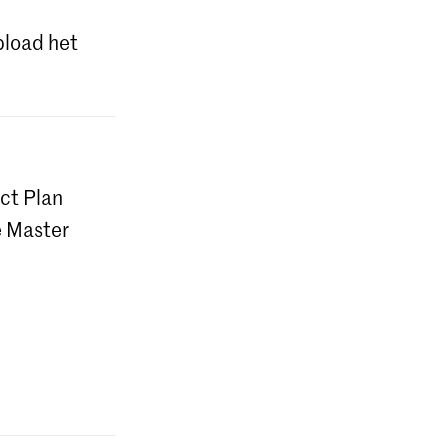
pload het
ct Plan
e Master