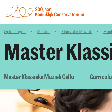
Opleidingen
Master
Klassieke Muziek
Mast
Master Klass
Master Klassieke Muziek Cello
Curricul