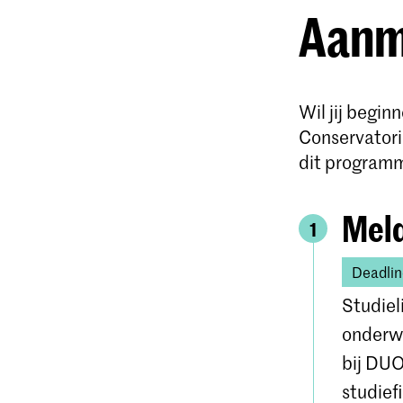
Aanme
Wil jij begin
Conservatori
dit program
Meld
1
Deadlin
Studiel
onderwi
bij DUO
studief