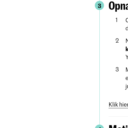
Opn
3
j
Klik hie