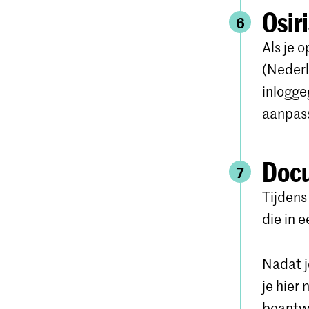
Osir
6
Als je 
(Nederl
inlogge
aanpas
Doc
7
Tijdens
die in 
Nadat j
je hier
beantw