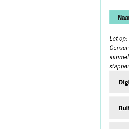
Naar
Let op:
Conserv
aanmeld
stappen
Dig
Ben j
Heb j
Bui
enkel
Ben j