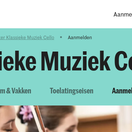
Opleidingen
Agenda
Nieuws
Aanmel
er Klassieke Muziek Cello
Aanmelden
ieke Muziek C
um & Vakken
Toelatingseisen
Aanme