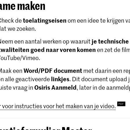
ame maken
toelatingseisen
Check de
om een ​​idee te krijgen 
dat we zoeken.
je technische
Neem een aantal werken op waaruit
kwaliteiten goed naar voren komen
en zet de fil
YouTube/Vimeo.
Word/PDF document
Maak een
met daarin een rep
linkjes
en alle geactiveerde
. Dit document upload j
Osiris Aanmeld
uiste vraag in
, later in de aanmel
r voor instructies voor het maken van je video.