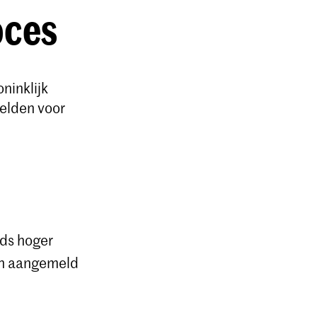
oces
ninklijk
elden voor
nds hoger
ch aangemeld