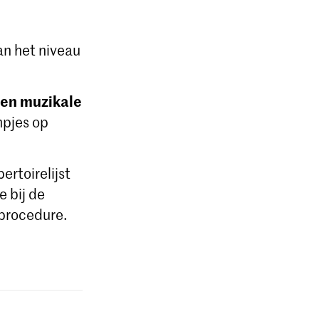
van het niveau
 en muzikale
mpjes op
ertoirelijst
e bij de
dprocedure.