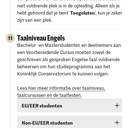
niet voldoende plek is in de opleiding. Alleen als je
hebt gehoord dat je bent ‘
Toegelaten
’, kun je zeker
zijn van een plek.
Taalniveau Engels
11
Bachelor- en Masterstudenten en deelnemers aan
een Voorbereidende Cursus moeten zowel de
geschreven als gesproken Engelse taal voldoende
beheersen om hun studieprogramma aan het
Koninklijk Conservatorium te kunnen volgen.
Lees hier meer informatie over taalniveau,
taalcursussen en de taaltesten.
EU/EER studenten
Studenten uit EU/EER-landen of Zwitserland of
Non-EU/EER studenten
Suriname die de Engelse taal onvoldoende