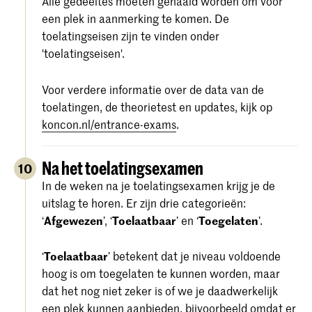
Alle gedeeltes moeten gehaald worden om voor
een plek in aanmerking te komen. De
toelatingseisen zijn te vinden onder
'toelatingseisen'.
Voor verdere informatie over de data van de
toelatingen, de theorietest en updates, kijk op
koncon.nl/entrance-exams
.
Na het toelatingsexamen
10
In de weken na je toelatingsexamen krijg je de
uitslag te horen. Er zijn drie categorieën:
‘
Afgewezen
’, ‘
Toelaatbaar
’ en ‘
Toegelaten
’.
‘
Toelaatbaar
’ betekent dat je niveau voldoende
hoog is om toegelaten te kunnen worden, maar
dat het nog niet zeker is of we je daadwerkelijk
een plek kunnen aanbieden, bijvoorbeeld omdat er