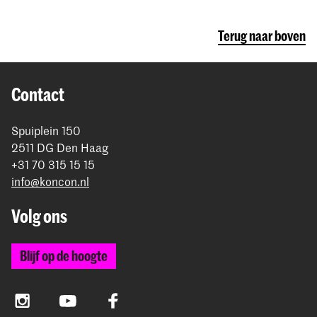
Engelse taalniveau
(zie stap
Engelse
informatie via e-mail en Studielink
over het
niet geaccepteerd.
taalniveau
)
voor 1 september
inleveren.
betalen van het collegegeld.
Terug naar boven
Meer informatie over de tarieven en informatie
rond betaling.
Contact
Spuiplein 150
2511 DG Den Haag
+31 70 315 15 15
info@koncon.nl
Volg ons
Blijf op de hoogte
Instagram
YouTube
Facebook