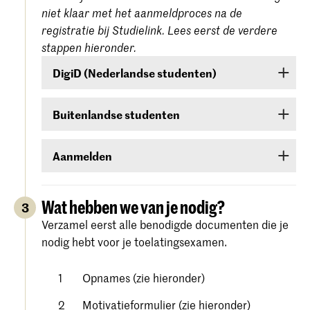
niet klaar met het aanmeldproces na de
registratie bij Studielink. Lees eerst de verdere
stappen hieronder.
DigiD (Nederlandse studenten)
Ben je een Nederlandse student, dan moet je
Buitenlandse studenten
inloggen met je DigiD. Heb je die nog niet, vraag
deze dan aan bij
www.digid.nl
. Het kan enkele
Ben je een buitenlandse student, log dan in met
dagen duren voordat je de inlogcodes ontvangt.
Aanmelden
een gebruikersnaam en wachtwoord die je in
Studielink zelf kunt aanmaken.
Meld je aan voor de studierichting van jouw
keuze onder Hogeschool der Kunsten Den Haag
Wat hebben we van je nodig?
3
(
Koninklijke Academie/Koninklijk
Verzamel eerst alle benodigde documenten die je
. Volg alle stappen
Conservatorium Den Haag)
nodig hebt voor je toelatingsexamen.
zorgvuldig en bevestig je aanmelding.
Gedetailleerde instructies vind je op de
website
Opnames (zie hieronder)
van Studielink.
Motivatieformulier (zie hieronder)