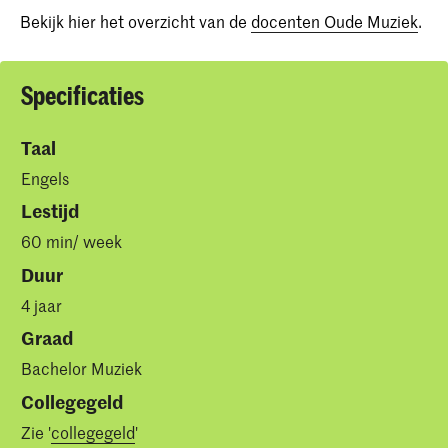
Bekijk hier het overzicht van de
docenten Oude Muziek
.
Specificaties
Taal
Engels
Lestijd
60 min/ week
Duur
4 jaar
Graad
Bachelor Muziek
Collegegeld
Zie '
collegegeld
'