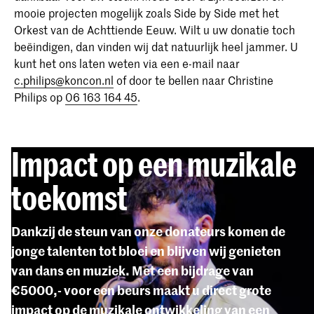
mooie projecten mogelijk zoals Side by Side met het
Orkest van de Achttiende Eeuw. Wilt u uw donatie toch
beëindigen, dan vinden wij dat natuurlijk heel jammer. U
kunt het ons laten weten via een e-mail naar
c.philips@koncon.nl
of door te bellen naar Christine
Philips op
06 163 164 45
.
Impact op een muzikale
toekomst
Dankzij de steun van onze donateurs komen de
jonge talenten tot bloei en blijven wij genieten
van dans en muziek. Met een bijdrage van
€5000,- voor een beurs maakt u direct grote
impact op de muzikale ontwikkeling van een