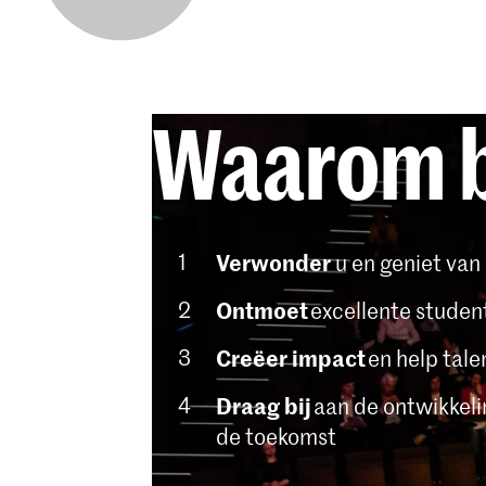
Waarom b
Verwonder
u en geniet van
Ontmoet
excellente student
Creëer impact
en help tale
Draag bij
aan de ontwikkeli
de toekomst