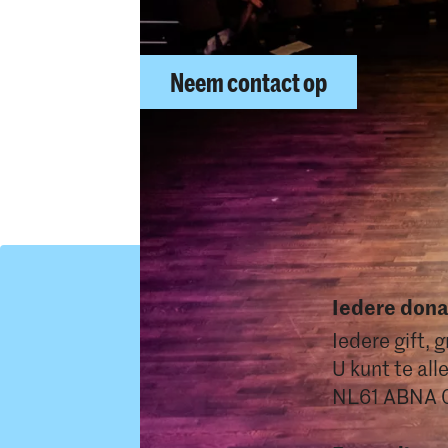
Neem contact op
Iedere donat
Iedere gift, 
U kunt te all
NL61 ABNA 0