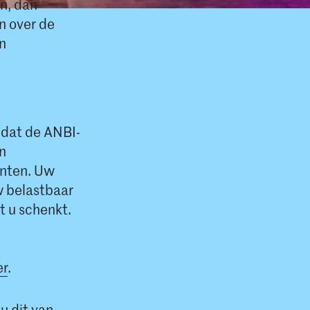
n, dan
n over de
an
 dat de ANBI-
en
enten. Uw
w belastbaar
t u schenkt.
er
.
u dit van