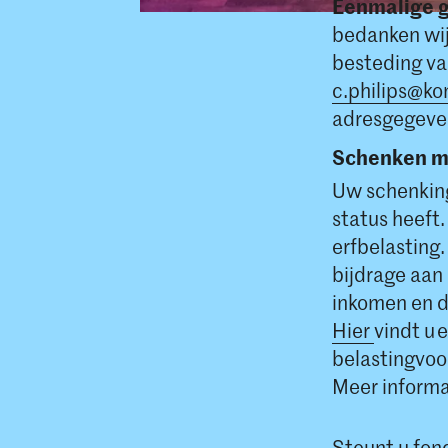
Eenmalige g
bedanken wij
besteding va
c.philips@ko
adresgegeve
Schenken me
Uw schenking
status heeft.
erfbelasting
bijdrage aan
inkomen en d
Hier
vindt u 
belastingvoo
Meer informa
Steunt u fond