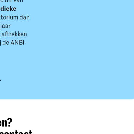
odieke
atorium dan
jaar
g aftrekken
j de ANBI-
.
en?