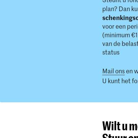
plan? Dan ku
schenkings
voor een peri
(minimum €10
van de belas
status
Mail ons
en w
U kunt het fo
Wilt u 