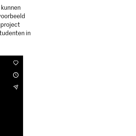
s kunnen
jvoorbeeld
 project
studenten in