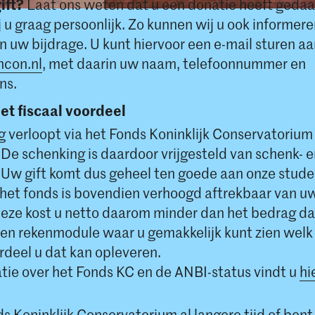
ift?
Laat ons weten dat u een donatie heeft gedaa
 u graag persoonlijk. Zo kunnen wij u ook informere
n uw bijdrage. U kunt hiervoor een e-mail sturen a
ncon.nl
, met daarin uw naam, telefoonnummer en
ns.
t fiscaal voordeel
 verloopt via het Fonds Koninklijk Conservatorium
 De schenking is daardoor vrijgesteld van schenk- 
. Uw gift komt dus geheel ten goede aan onze stud
 het fonds is bovendien verhoogd aftrekbaar van u
eze kost u netto daarom minder dan het bedrag da
een rekenmodule waar u gemakkelijk kunt zien welk
rdeel u dat kan opleveren.
tie over het Fonds KC en de ANBI-status vindt u
hi
s Koninklijk Conservatorium al langere tijd of bent 