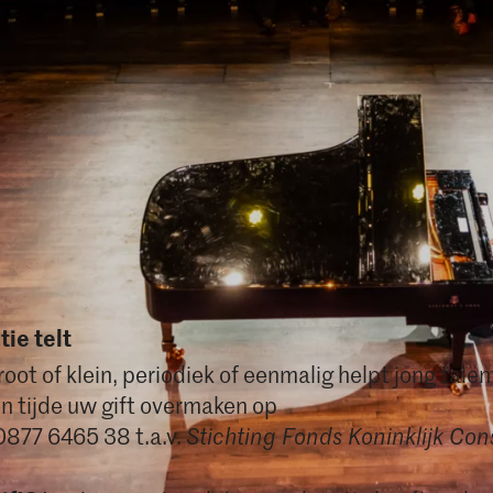
ie telt
groot of klein, periodiek of eenmalig helpt jong talen
en tijde uw gift overmaken op
877 6465 38 t.a.v.
Stichting Fonds Koninklijk Con