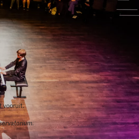
t vooruit.
servatorium.