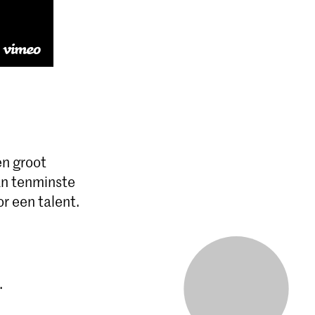
en groot
an tenminste
r een talent.
.