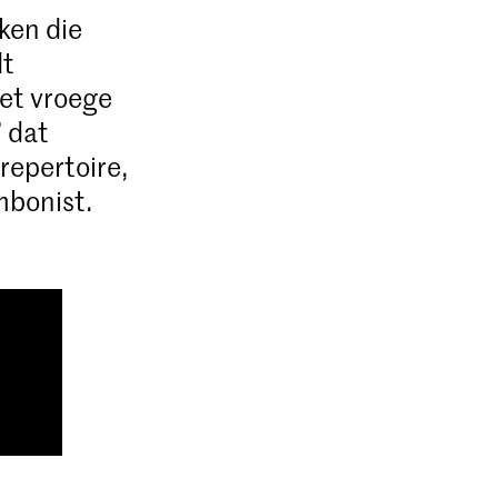
ken die
dt
het vroege
’ dat
repertoire,
mbonist.