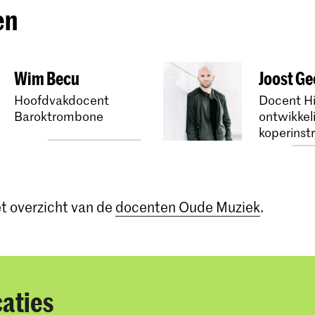
en
Wim Becu
Joost Ge
Hoofdvakdocent
Docent Hi
Baroktrombone
ontwikkel
koperins
et overzicht van de
docenten Oude Muziek
.
caties