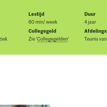
Lestijd
Duur
60 min/ week
4 jaar
Collegegeld
Afdeling
ziek
Zie '
Collegegelden
'
Teunis van