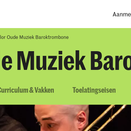
Opleidingen
Agenda
Nieuws
Aanmel
lor Oude Muziek Baroktrombone
de Muziek Ba
Curriculum & Vakken
Toelatingseisen