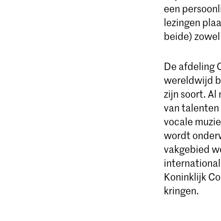
een persoonli
lezingen pla
beide) zowel
De afdeling 
wereldwijd b
zijn soort. A
van talenten 
vocale muzie
wordt onderwe
vakgebied w
internationa
Koninklijk C
kringen.