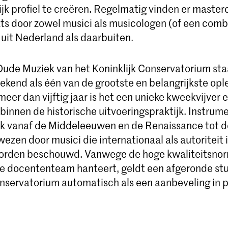
jk profiel te creëren. Regelmatig vinden er master
ats door zowel musici als musicologen (of een comb
 uit Nederland als daarbuiten.
Oude Muziek van het Koninklijk Conservatorium sta
ekend als één van de grootste en belangrijkste opl
l meer dan vijftig jaar is het een unieke kweekvijver
binnen de historische uitvoeringspraktijk. Instrum
k vanaf de Middeleeuwen en de Renaissance tot 
zen door musici die internationaal als autoriteit 
orden beschouwd. Vanwege de hoge kwaliteitsnor
le docententeam hanteert, geldt een afgeronde stu
onservatorium automatisch als een aanbeveling in p