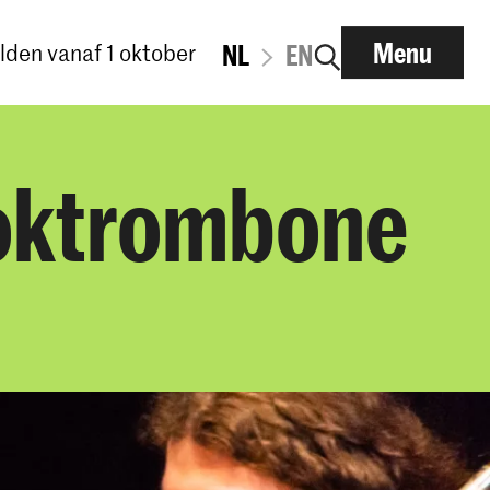
Menu
den vanaf 1 oktober
NL
EN
roktrombone