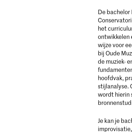
De bachelor 
Conservatoriu
het curricul
ontwikkelen 
wijze voor ee
bij Oude Muz
de muziek- en
fundamenten 
hoofdvak, pra
stijlanalyse.
wordt hierin 
bronnenstudi
Je kan je ba
improvisatie