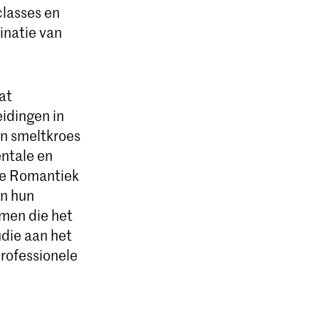
classes en
inatie van
at
eidingen in
 en smeltkroes
entale en
de Romantiek
in hun
men die het
die aan het
rofessionele