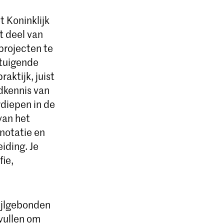
 Koninklijk
t deel van
projecten te
rtuigende
aktijk, juist
dkennis van
rdiepen in de
van het
 notatie en
iding. Je
fie,
tijlgebonden
vullen om