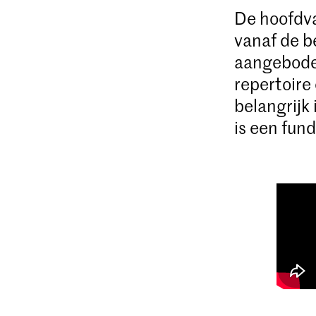
De hoofdva
vanaf de b
aangeboden
repertoire
belangrijk
is een fun