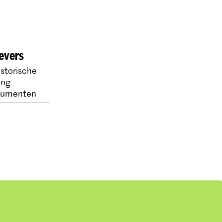
evers
storische
ing
trumenten