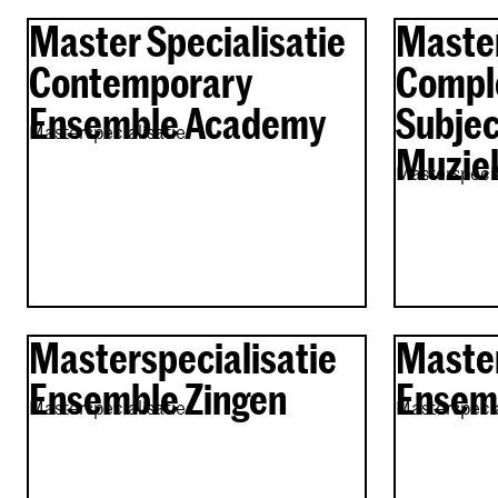
Master Specialisatie
Master
Contemporary
Compl
Ensemble Academy
Subjec
Masterspecialisatie
Muziek
Masterspecia
Masterspecialisatie
Master
Ensemble Zingen
Ensem
Masterspecialisatie
Masterspecia