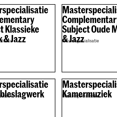
specialisatie
Masterspeciali
ementary
Complementar
t Klassieke
Subject Oude 
 & Jazz
& Jazz
lisatie
Masterspecialisatie
specialisatie
Masterspeciali
bleslagwerk
Kamermuziek
lisatie
Masterspecialisatie