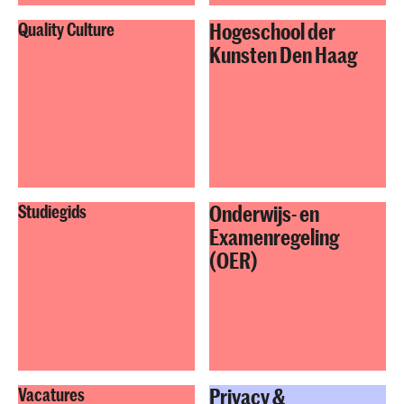
Hogeschool der
Quality Culture
Kunsten Den Haag
Onderwijs- en
Studiegids
Examenregeling
(OER)
Privacy &
Vacatures