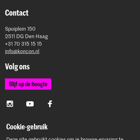
Contact
Spuiplein 150
2511 DG Den Haag
+31 70 315 15 15
info@koncon.nl
Volg ons
Blijf op de hoogte
Instagram
YouTube
Facebook
Cookie-gebruik
Het Koninklijk Conservatorium en de Koninklijke
Academie van Beeldende Kunsten vormen samen
Deze site gebruikt cookies om je browse-ervaring te