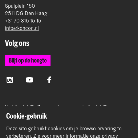
Spuiplein 150
2511 DG Den Haag
+31 70 315 15 15
info@koncon.nl
Volg ons
Blijf op de hoogte
Instagram
YouTube
Facebook
Het Koninklijk Conservatorium en de Koninklijke
Academie van Beeldende Kunsten vormen samen
Cookie-gebruik
Hogeschool der Kunsten Den Haag.
Deze site gebruikt cookies om je browse-ervaring te
verbeteren.
Zie voor meer informatie onze
privacy