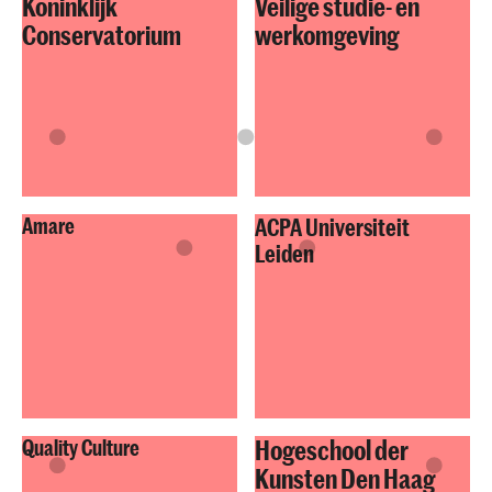
Koninklijk
Veilige studie- en
Conservatorium
werkomgeving
Amare
ACPA Universiteit
Leiden
Hogeschool der
Quality Culture
Kunsten Den Haag