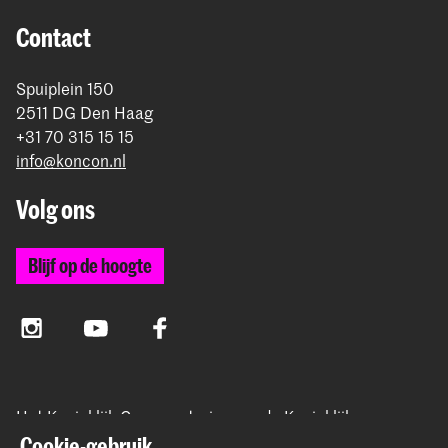
Contact
Spuiplein 150
2511 DG Den Haag
+31 70 315 15 15
info@koncon.nl
Volg ons
Blijf op de hoogte
Instagram
YouTube
Facebook
Het Koninklijk Conservatorium en de Koninklijke
Academie van Beeldende Kunsten vormen samen
Cookie-gebruik