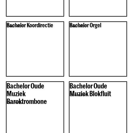
Bachelor Koordirectie
Bachelor Orgel
Bachelor
Bachelor
Bachelor Oude
Bachelor Oude
Muziek
Muziek Blokfluit
Bachelor
Baroktrombone
Bachelor