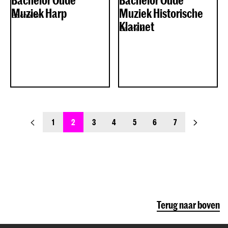
Bachelor Oude
Bachelor Oude
Muziek Harp
Muziek Historische
Bachelor
Klarinet
Bachelor
previous_page
next_page
1
2
3
4
5
6
7
Terug naar boven