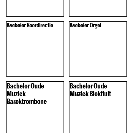
Bachelor Koordirectie
Bachelor Orgel
Bachelor
Bachelor
Bachelor Oude
Bachelor Oude
Muziek
Muziek Blokfluit
Bachelor
Baroktrombone
Bachelor