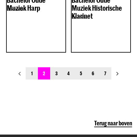
Bachelor Oude
Bachelor Oude
Muziek Harp
Muziek Historische
Bachelor
Klarinet
Bachelor
previous_page
next_page
1
2
3
4
5
6
7
Terug naar boven