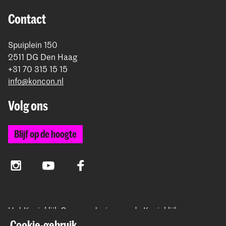
Contact
Spuiplein 150
2511 DG Den Haag
+31 70 315 15 15
info@koncon.nl
Volg ons
Blijf op de hoogte
Instagram
YouTube
Facebook
Het Koninklijk Conservatorium en de Koninklijke
Academie van Beeldende Kunsten vormen samen
Cookie-gebruik