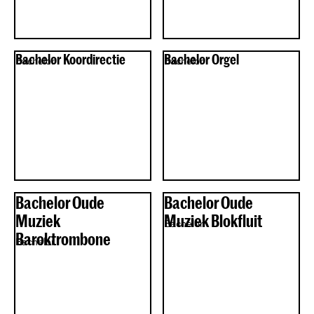
Bachelor Koordirectie
Bachelor Orgel
Bachelor
Bachelor
Bachelor Oude
Bachelor Oude
Muziek
Muziek Blokfluit
Bachelor
Baroktrombone
Bachelor