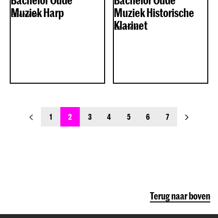
Bachelor Oude
Bachelor Oude
Muziek Harp
Muziek Historische
Bachelor
Klarinet
Bachelor
previous_page
next_page
1
2
3
4
5
6
7
Terug naar boven