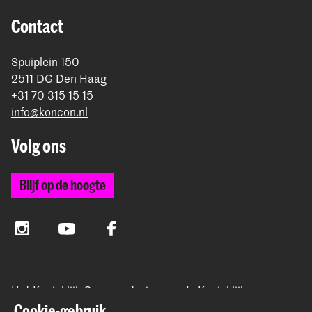
Contact
Spuiplein 150
2511 DG Den Haag
+31 70 315 15 15
info@koncon.nl
Volg ons
Blijf op de hoogte
Instagram
YouTube
Facebook
Het Koninklijk Conservatorium en de Koninklijke
Academie van Beeldende Kunsten vormen samen
Cookie-gebruik