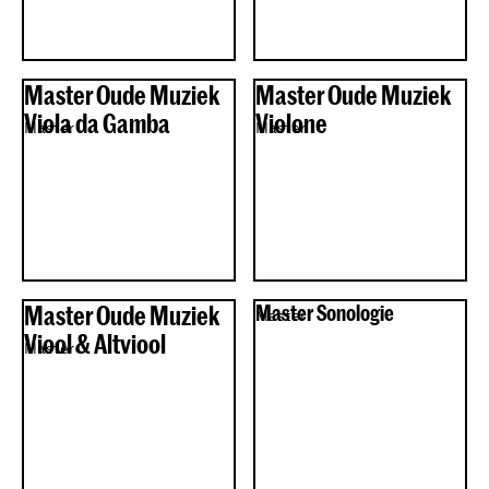
Master Oude Muziek
Master Oude Muziek
Viola da Gamba
Violone
Master
Master
Master Oude Muziek
Master Sonologie
Master
Viool & Altviool
Master