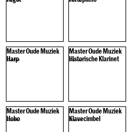
Master
Master
Master Oude Muziek
Master Oude Muziek
Harp
Historische Klarinet
Master
Master
Master Oude Muziek
Master Oude Muziek
Hobo
Klavecimbel
Master
Master