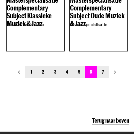
Masterspecialisatie
Masterspecialisatie
Complementary
Complementary
Subject Klassieke
Subject Oude Muziek
Muziek & Jazz
& Jazz
Masterspecialisatie
Masterspecialisatie
previous_page
next_page
1
2
3
4
5
6
7
Terug naar boven