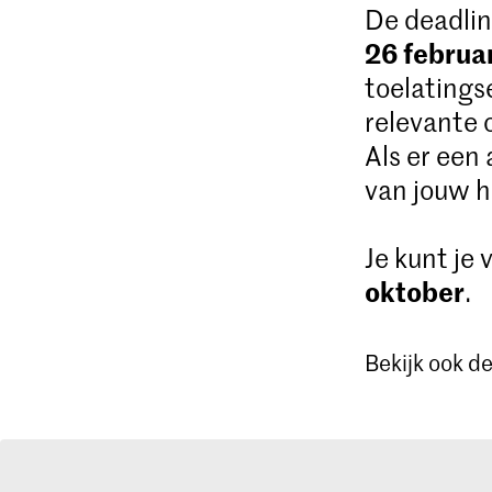
De deadlin
26 februa
toelatings
relevante 
Als er een
van jouw h
Je kunt je
oktober
.
Bekijk ook d