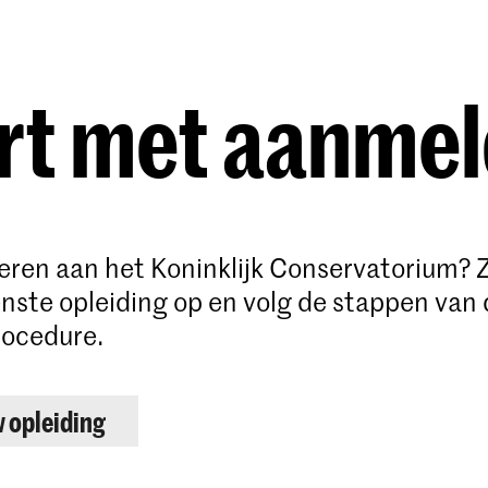
Opleidingen
Agenda
Nieuws
rt met aanme
deren aan het Koninklijk Conservatorium? 
ste opleiding op en volg de stappen van 
ocedure.
w opleiding