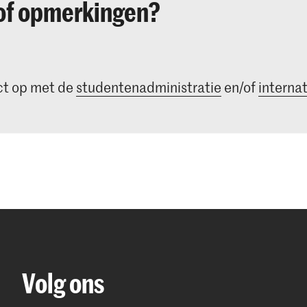
of opmerkingen?
t op met de
studentenadministratie
en/of
internat
Volg ons