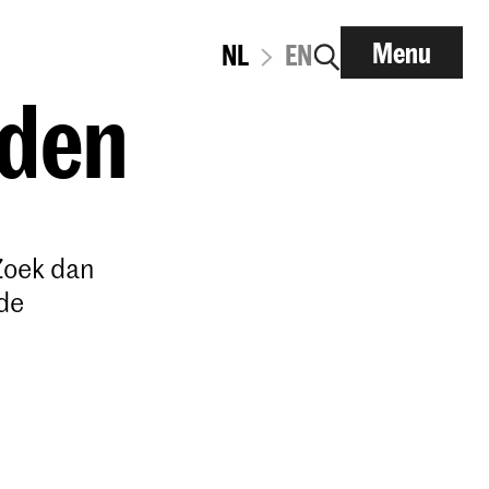
Menu
NL
EN
lden
Zoek dan
de