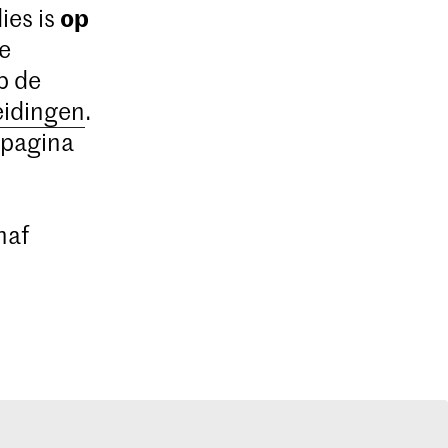
op
ies is
De
p de
eidingen
.
 pagina
naf