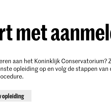
Opleidingen
Agenda
Nieuws
rt met aanme
deren aan het Koninklijk Conservatorium? 
ste opleiding op en volg de stappen van 
ocedure.
w opleiding