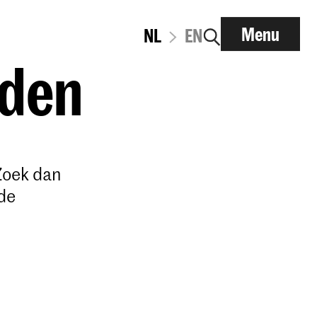
Menu
NL
EN
lden
Zoek dan
de