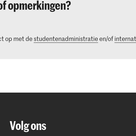
of opmerkingen?
t op met de
studentenadministratie
en/of
internat
Volg ons