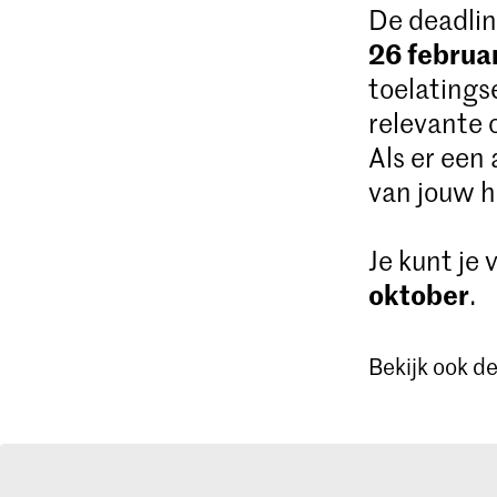
De deadlin
26 februa
toelatings
relevante 
Als er een
van jouw h
Je kunt je
oktober
.
Bekijk ook d