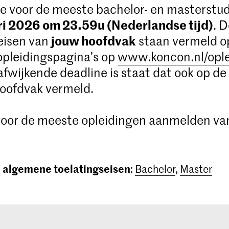
e voor de meeste bachelor- en masterstud
ri 2026 om 23.59u (Nederlandse tijd)
. 
jouw hoofdvak
eisen van
staan vermeld o
opleidingspagina’s op
www.koncon.nl/opl
 afwijkende deadline is staat dat ook op de
oofdvak vermeld.
 voor de meeste opleidingen aanmelden va
algemene toelatingseisen
e
:
Bachelor
,
Master