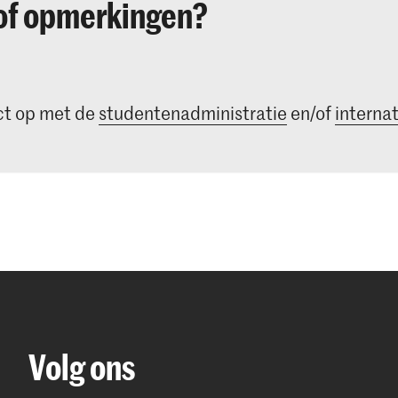
of opmerkingen?
t op met de
studentenadministratie
en/of
internat
Volg ons