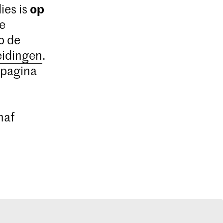
op
ies is
De
p de
eidingen
.
 pagina
naf