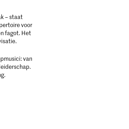
k – staat
pertoire voor
en fagot. Het
isatie.
opmusici: van
leiderschap.
ng.