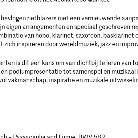
jf bevlogen rietblazers met een vernieuwende aanpa
jn eigen arrangementen en speciaal geschreven re
binatie van hobo, klarinet, saxofoon, basklarinet 
 zich inspireren door wereldmuziek, jazz en improv
nten is dit een kans om van dichtbij te leren van t
e en podiumpresentatie tot samenspel en muzikaal 
vol vakmanschap, inspiratie en muzikale uitwisseli
Bach – Passacaglia and Fugue, BWV 582