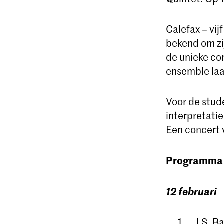
Calefax – vi
bekend om zi
de unieke com
ensemble laat
Voor de stude
interpretati
Een concert 
Programma
12 februari
J.S. 