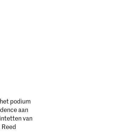
k het podium
idence aan
intetten van
a Reed