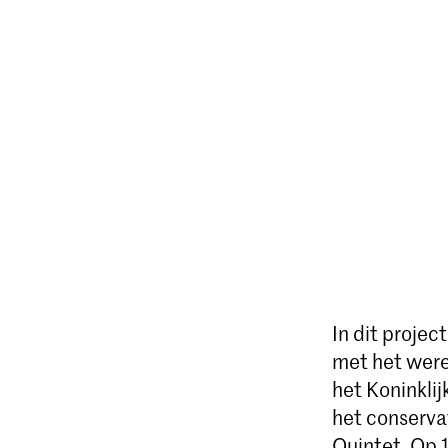
In dit proje
met het were
het Koninkli
het conserva
Quintet. Op 1