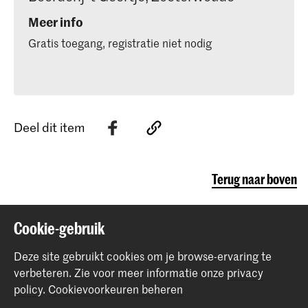
Meer info
Gratis toegang, registratie niet nodig
Deel dit item
Terug naar boven
Cookie-gebruik
Contact
Deze site gebruikt cookies om je browse-ervaring te
Spuiplein 150
verbeteren.
Zie voor meer informatie onze
privacy
2511 DG Den Haag
policy
.
Cookievoorkeuren beheren
+31 70 315 15 15