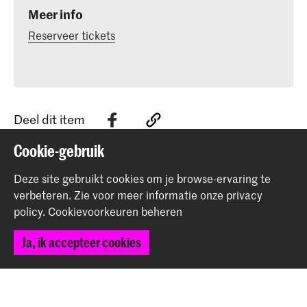
Meer info
Reserveer tickets
Deel dit item
Cookie-gebruik
Terug naar boven
Deze site gebruikt cookies om je browse-ervaring te
verbeteren.
Zie voor meer informatie onze
privacy
policy
.
Cookievoorkeuren beheren
Contact
Ja, ik accepteer cookies
Spuiplein 150
2511 DG Den Haag
+31 70 315 15 15