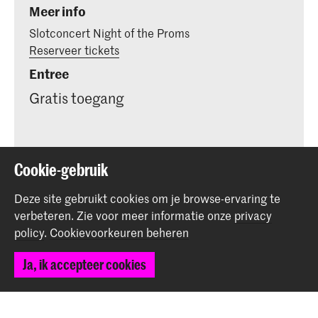
Meer info
Slotconcert Night of the Proms
Reserveer tickets
Entree
Gratis toegang
Cookie-gebruik
Deel dit item
Deze site gebruikt cookies om je browse-ervaring te
verbeteren.
Zie voor meer informatie onze
privacy
policy
.
Cookievoorkeuren beheren
Terug naar boven
Ja, ik accepteer cookies
Contact