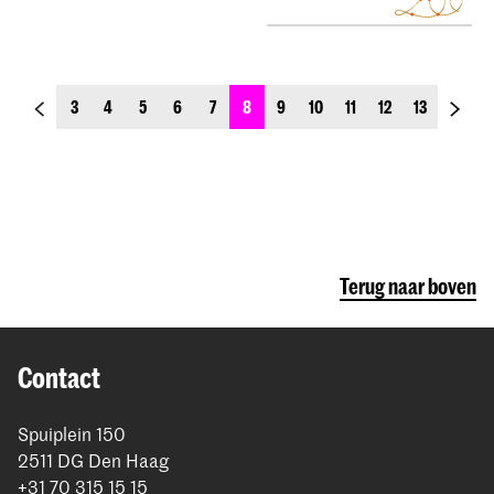
previous_page
next_p
3
4
5
6
7
8
9
10
11
12
13
Terug naar boven
Contact
Spuiplein 150
2511 DG Den Haag
+31 70 315 15 15