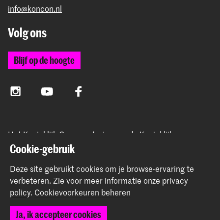
info@koncon.nl
Volg ons
Blijf op de hoogte
Instagram
YouTube
Facebook
Het Koninklijk Conservatorium en de Koninklijke
Academie van Beeldende Kunsten vormen samen
Cookie-gebruik
Hogeschool der Kunsten Den Haag.
Deze site gebruikt cookies om je browse-ervaring te
verbeteren.
Zie voor meer informatie onze
privacy
policy
.
Cookievoorkeuren beheren
© 2025 - 2026 Koninklijk Conservatorium |
privacy beleid
|
Ja, ik accepteer cookies
Cookievoorkeuren