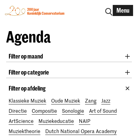
Menu
Agenda
Filter op maand
Alle maanden
August 2026
September 2026
Filter op categorie
October 2026
November 2026
Practicum Musicae
Lunchconcerten
Awards
December 2026
January 2027
February 2027
Filter op afdeling
200 jaar
March 2027
April 2027
May 2027
June 2027
Klassieke Muziek
Oude Muziek
Zang
Jazz
July 2027
Directie
Compositie
Sonologie
Art of Sound
ArtScience
Muziekeducatie
NAIP
Muziektheorie
Dutch National Opera Academy