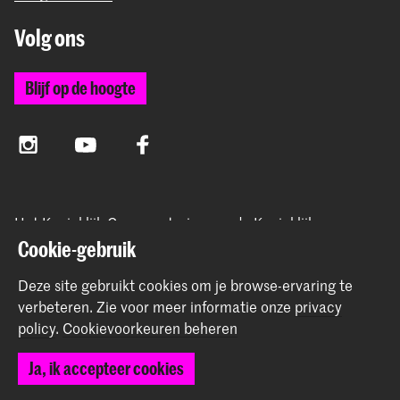
Volg ons
Blijf op de hoogte
Instagram
YouTube
Facebook
Het Koninklijk Conservatorium en de Koninklijke
Academie van Beeldende Kunsten vormen samen
Cookie-gebruik
Hogeschool der Kunsten Den Haag.
Deze site gebruikt cookies om je browse-ervaring te
verbeteren.
Zie voor meer informatie onze
privacy
policy
.
Cookievoorkeuren beheren
© 2025 - 2026 Koninklijk Conservatorium |
privacy beleid
|
Ja, ik accepteer cookies
Cookievoorkeuren