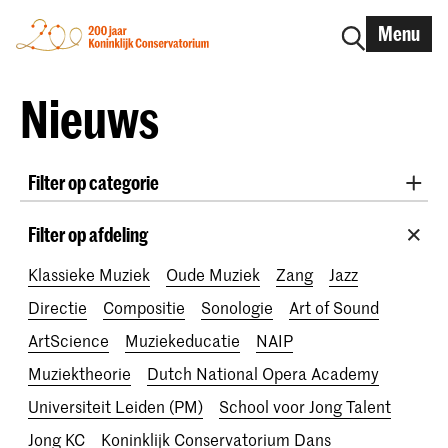
Menu
Nieuws
Filter op categorie
International
Alumni
Early Music
Dans
Filter op afdeling
Lunchconcerten
Onderzoek
Klassieke Muziek
Oude Muziek
Zang
Jazz
School voor Jong Talent
RCR label
Apply-now
Directie
Compositie
Sonologie
Art of Sound
Awards
Interview
IN.TUNE
200 jaar
ArtScience
Muziekeducatie
NAIP
Muziektheorie
Dutch National Opera Academy
Universiteit Leiden (PM)
School voor Jong Talent
Jong KC
Koninklijk Conservatorium Dans