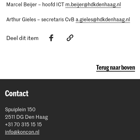
Marcel Beijer – hoofd ICT
m.beijer@hdkdenhaag.nl
Arthur Gieles – secretaris CvB
a.gieles@hdkdenhaag.nl
Deel dit item
Terug naar boven
Contact
Spuiplein 150
2511 DG Den Haag
+31 70 315 15 15
info@koncon.nl