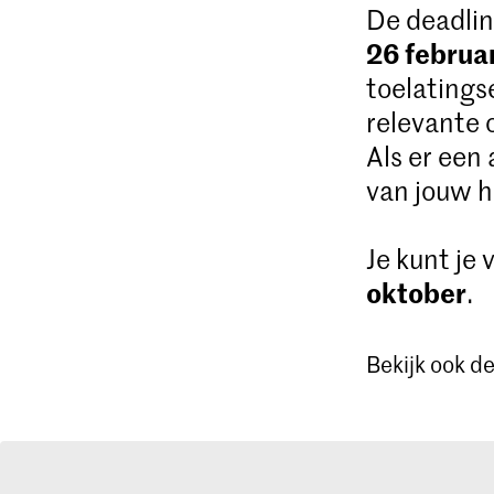
De deadlin
26 februa
toelatings
relevante 
Als er een
van jouw h
Je kunt je
oktober
.
Bekijk ook d