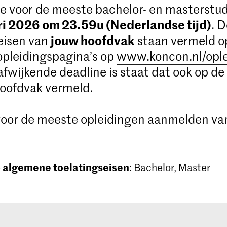
e voor de meeste bachelor- en masterstud
ri 2026 om 23.59u (Nederlandse tijd)
. 
jouw hoofdvak
eisen van
staan vermeld o
opleidingspagina’s op
www.koncon.nl/opl
 afwijkende deadline is staat dat ook op de
oofdvak vermeld.
 voor de meeste opleidingen aanmelden va
algemene toelatingseisen
e
:
Bachelor
,
Master