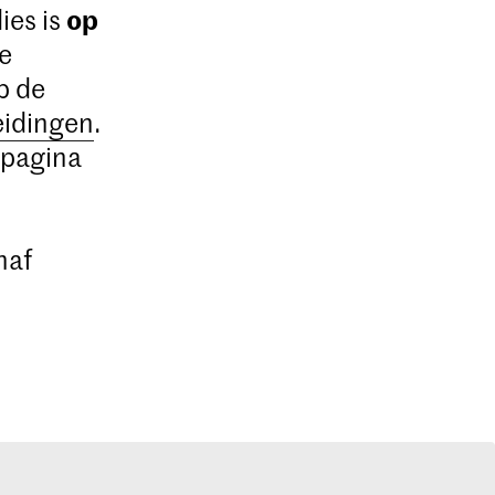
op
ies is
De
p de
eidingen
.
 pagina
naf