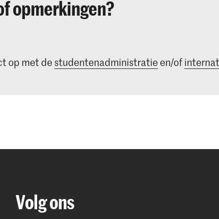
of opmerkingen?
t op met de
studentenadministratie
en/of
internat
Volg ons