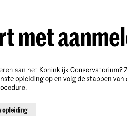
Opleidingen
Agenda
Nieuws
rt met aanme
deren aan het Koninklijk Conservatorium? 
ste opleiding op en volg de stappen van 
ocedure.
w opleiding