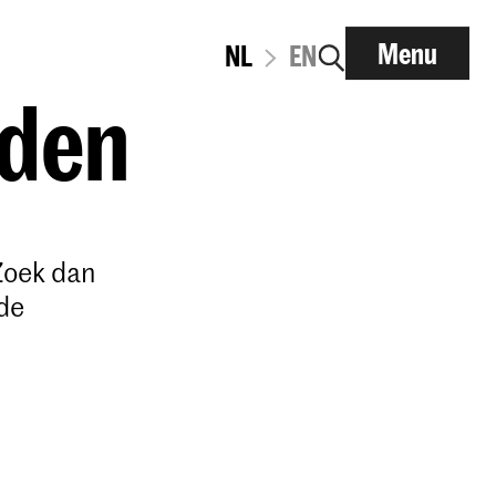
Menu
NL
EN
lden
Zoek dan
de