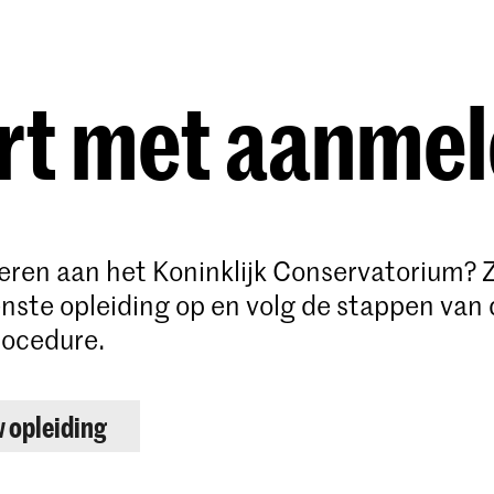
Opleidingen
Agenda
Nieuws
rt met aanme
deren aan het Koninklijk Conservatorium? 
ste opleiding op en volg de stappen van 
ocedure.
w opleiding