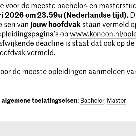
e voor de meeste bachelor- en masterstud
ri 2026 om 23.59u (Nederlandse tijd)
. 
jouw hoofdvak
eisen van
staan vermeld o
opleidingspagina’s op
www.koncon.nl/opl
 afwijkende deadline is staat dat ook op de
oofdvak vermeld.
 voor de meeste opleidingen aanmelden va
algemene toelatingseisen
e
:
Bachelor
,
Master