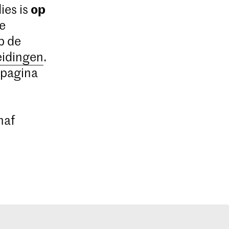
op
ies is
De
p de
eidingen
.
 pagina
naf