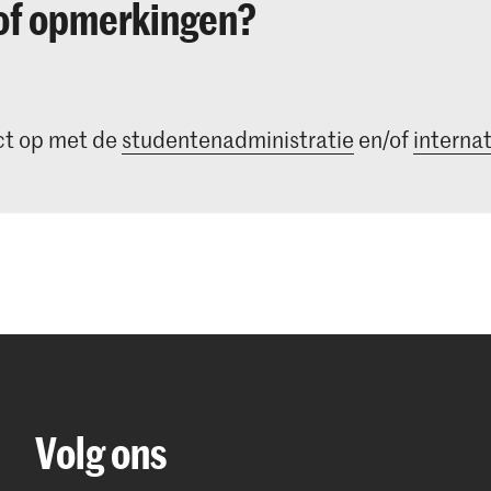
of opmerkingen?
t op met de
studentenadministratie
en/of
internat
Volg ons