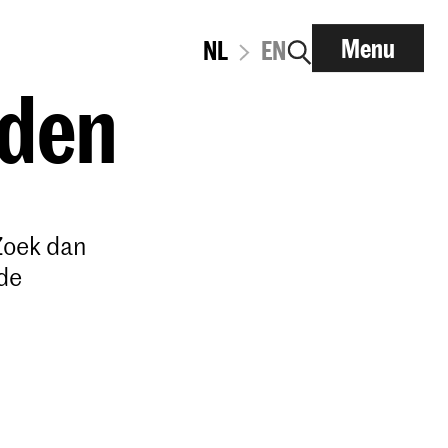
Menu
NL
EN
lden
Zoek dan
de