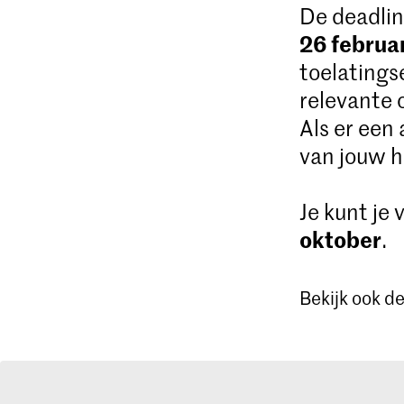
De deadlin
26 februa
toelatings
relevante 
Als er een
van jouw h
Je kunt je
oktober
.
Bekijk ook d