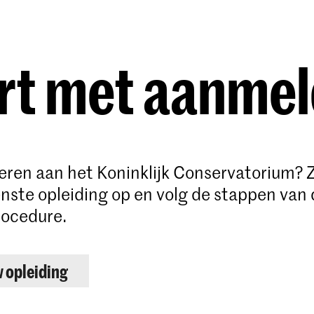
Opleidingen
Agenda
Nieuws
rt met aanme
deren aan het Koninklijk Conservatorium? 
ste opleiding op en volg de stappen van 
ocedure.
w opleiding