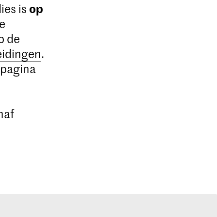
op
ies is
De
p de
eidingen
.
 pagina
naf