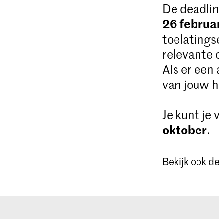
De deadlin
26 februa
toelatings
relevante 
Als er een
van jouw h
Je kunt je
oktober
.
Bekijk ook d