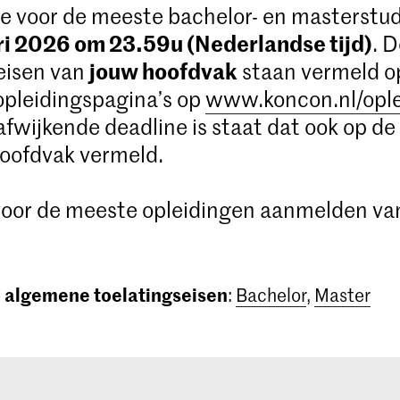
e voor de meeste bachelor- en masterstud
ri 2026 om 23.59u (Nederlandse tijd)
. 
jouw hoofdvak
eisen van
staan vermeld o
opleidingspagina’s op
www.koncon.nl/opl
 afwijkende deadline is staat dat ook op de
oofdvak vermeld.
 voor de meeste opleidingen aanmelden va
algemene toelatingseisen
e
:
Bachelor
,
Master