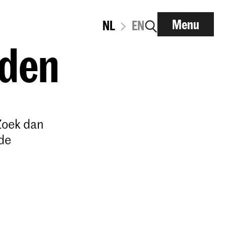
Menu
NL
EN
lden
Zoek dan
de