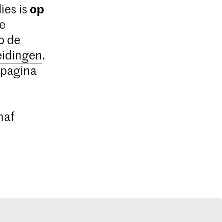
op
ies is
De
p de
eidingen
.
 pagina
naf