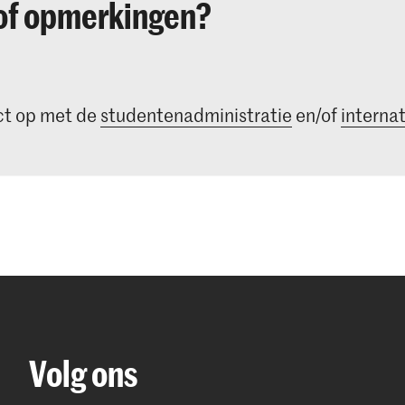
of opmerkingen?
t op met de
studentenadministratie
en/of
internat
Volg ons