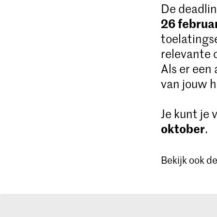
De deadlin
26 februa
toelatings
relevante 
Als er een
van jouw h
Je kunt je
oktober
.
Bekijk ook d