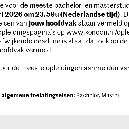
e voor de meeste bachelor- en masterstud
ri 2026 om 23.59u (Nederlandse tijd)
. 
jouw hoofdvak
eisen van
staan vermeld o
opleidingspagina’s op
www.koncon.nl/opl
 afwijkende deadline is staat dat ook op de
oofdvak vermeld.
 voor de meeste opleidingen aanmelden va
algemene toelatingseisen
e
:
Bachelor
,
Master