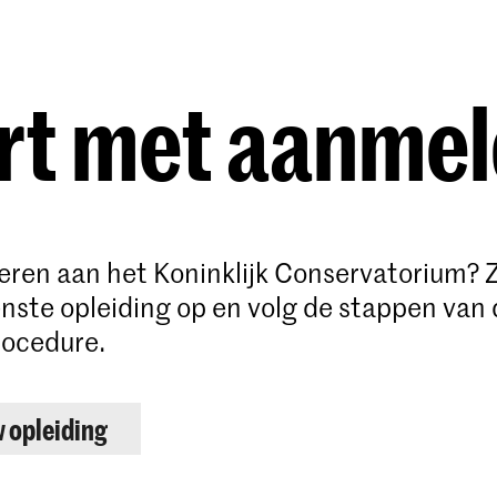
Opleidingen
Agenda
Nieuws
rt met aanme
deren aan het Koninklijk Conservatorium? 
ste opleiding op en volg de stappen van 
ocedure.
w opleiding