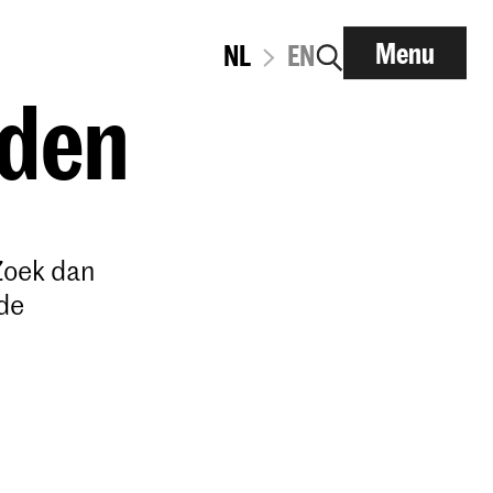
Menu
NL
EN
lden
Zoek dan
de