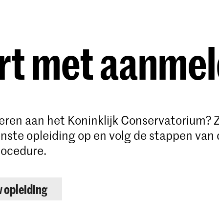
Opleidingen
Agenda
Nieuws
rt met aanme
deren aan het Koninklijk Conservatorium? 
ste opleiding op en volg de stappen van 
ocedure.
w opleiding