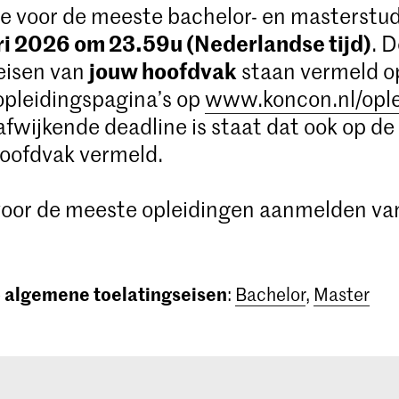
e voor de meeste bachelor- en masterstud
ri 2026 om 23.59u (Nederlandse tijd)
. 
jouw hoofdvak
eisen van
staan vermeld o
opleidingspagina’s op
www.koncon.nl/opl
 afwijkende deadline is staat dat ook op de
oofdvak vermeld.
 voor de meeste opleidingen aanmelden va
algemene toelatingseisen
e
:
Bachelor
,
Master