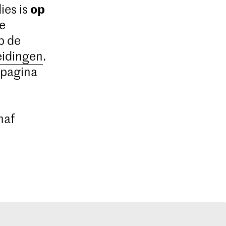
op
ies is
De
p de
eidingen
.
 pagina
naf