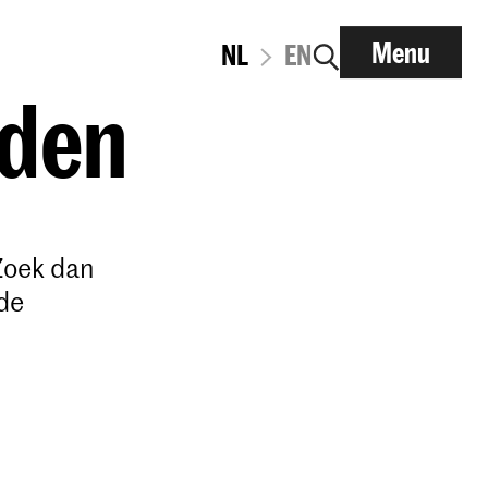
Menu
NL
EN
lden
Zoek dan
de