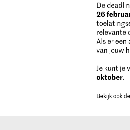
De deadlin
26 februa
toelatings
relevante 
Als er een
van jouw h
Je kunt je
oktober
.
Bekijk ook d