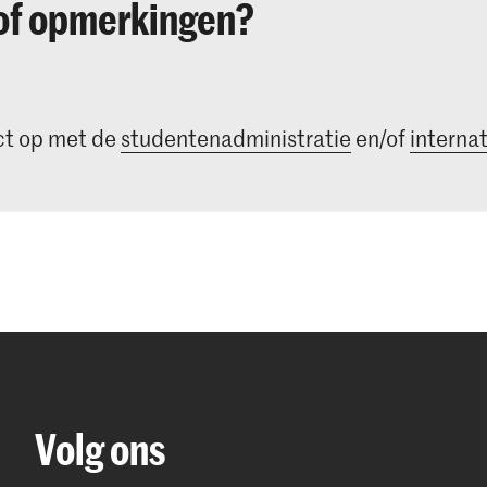
of opmerkingen?
t op met de
studentenadministratie
en/of
internat
Volg ons