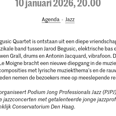
10 januari 2026, 20.00
Agenda
Jazz
gusic Quartet is ontstaan uit een diepe vriendscha
zikale band tussen Jarod Begusic, elektrische bas 
en Grall, drums en Antonin Jacquard, vibrafoon. 
a Le Moigne bracht een nieuwe diepgang in de muzie
composities met lyrische muziekthema’s en de rau
leden nemen de bezoekers mee op meeslepende rei
organiseert Podium Jong Professionals Jazz (PJPJ
 jazzconcerten met getalenteerde jonge jazzprof
nklijk Conservatorium Den Haag.