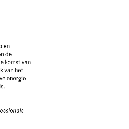
p en
en de
De komst van
k van het
we energie
s.
)
essionals