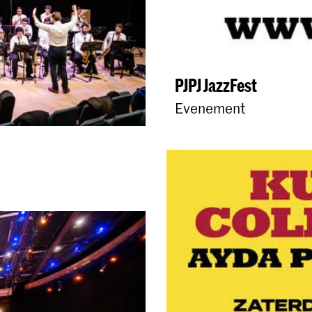
PJPJ JazzFest
Evenement