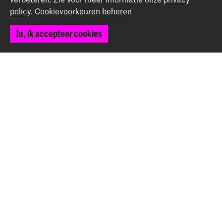
Spuiplein 150
policy
.
Cookievoorkeuren beheren
2511 DG Den Haag
+31 70 315 15 15
Ja, ik accepteer cookies
info@koncon.nl
Volg ons
Blijf op de hoogte
Instagram
YouTube
Facebook
Het Koninklijk Conservatorium en de Koninklijke
Academie van Beeldende Kunsten vormen samen
Hogeschool der Kunsten Den Haag.