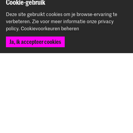
Cookie-gebruik
Deel dit item
Deze site gebruikt cookies om je browse-ervaring te
verbeteren.
Zie voor meer informatie onze
privacy
policy
.
Cookievoorkeuren beheren
Terug naar boven
Ja, ik accepteer cookies
Contact
Spuiplein 150
2511 DG Den Haag
+31 70 315 15 15
info@koncon.nl
Volg ons
Blijf op de hoogte