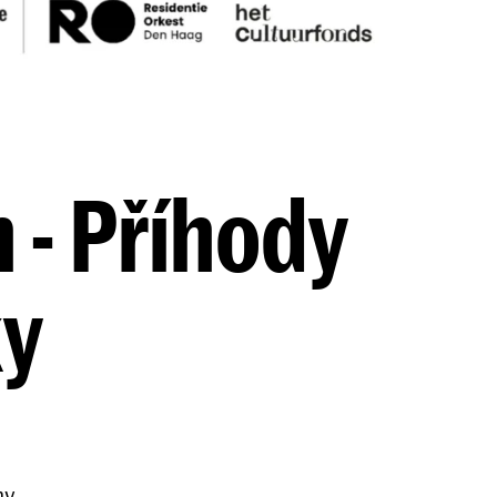
 - Příhody
ky
my