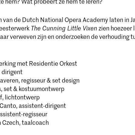
ze hem? Wat probeert ze hem te leren?
 van de Dutch National Opera Academy laten in J
eesterwerk
The Cunning Little Vixen
zien hoezeer 
aar verweven zijn en onderzoeken de verhouding 
rking met Residentie Orkest
 dirigent
averen, regisseur & set design
s, set & kostuumontwerp
f, lichtontwerp
Canto, assistent-dirigent
ssistent-regisseur
 Czech, taalcoach