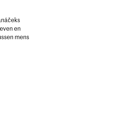
anáčeks
leven en
tussen mens