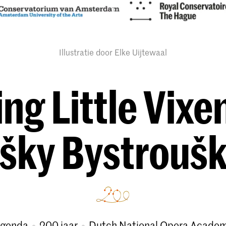
Illustratie door Elke Uijtewaal
ng Little Vixen
išky Bystrouš
genda
200 jaar
Dutch National Opera Acade