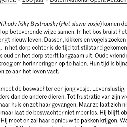
říhody lišky Bystroušky
(
Het sluwe vosje
) komen d
 op betoverende wijze samen. In het bos bruist het
rengt nieuw leven. Dassen, kikkers en vogels zoeke
t. In het dorp echter is de tijd tot stilstand gekome
s oud en het dorp sterft langzaam uit. Oude vrien
roeg om herinneringen op te halen. Hun tijd is bijna
n ze aan het leven vast.
moet de boswachter een jong vosje. Levenslustig,
anders dan de andere dieren. Tot frustratie van zijn
naar huis en zet haar gevangen. Maar ze laat zich n
maar laat de boswachter niet meer los. Hij blijft o
 Hij moet en zal haar opnieuw te pakken krijgen. 