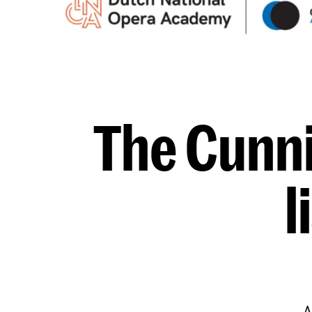
The Cunni
l
A