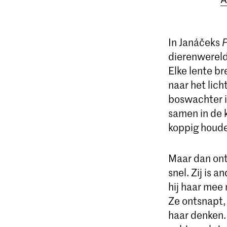
In Janáčeks
P
dierenwereld
Elke lente b
naar het lich
boswachter i
samen in de k
koppig houde
Maar dan ont
snel. Zij is 
hij haar mee 
Ze ontsnapt, 
haar denken.