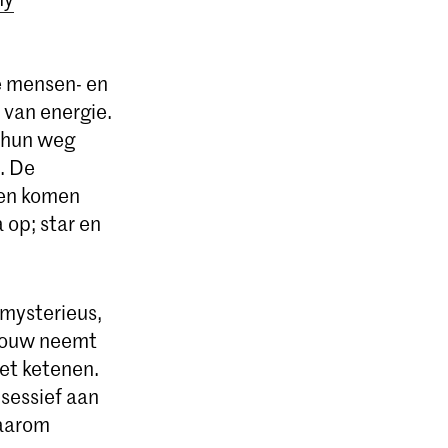
e mensen- en
 van energie.
n hun weg
n. De
den komen
 op; star en
 mysterieus,
 vrouw neemt
iet ketenen.
bsessief aan
Waarom