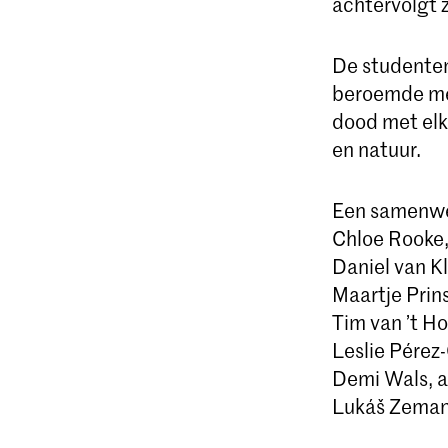
achtervolgt 
De studenten
beroemde m
dood met elk
en natuur.
Een samenwe
Chloe Rooke,
Daniel van Kl
Maartje Prin
Tim van ’t Ho
Leslie Pérez-
Demi Wals, a
Lukáš Zeman